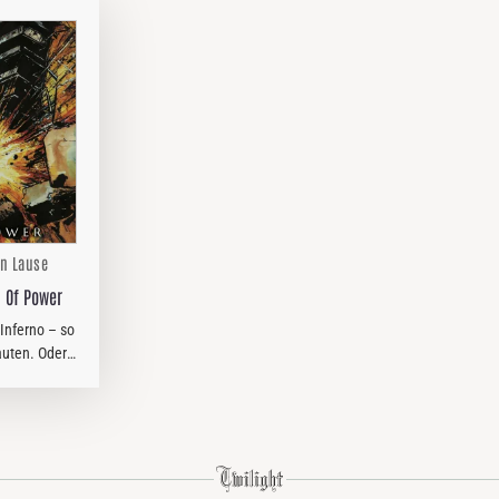
rn Lause
h Of Power
 Inferno – so
auten. Oder
ayer sind
nellen und
cht