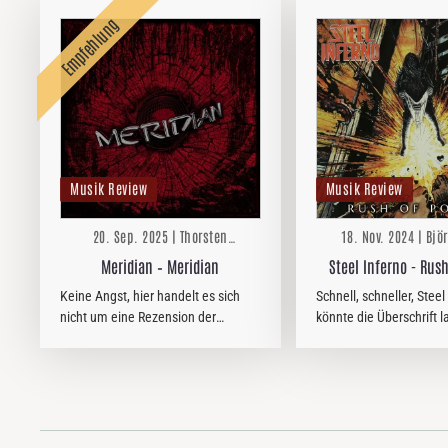
Musik Review
Musik Review
20. Sep. 2025 | Thorsten
18. Nov. 2024 | Bjö
Zwingelberg
Meridian – Meridian
Steel Inferno - Rus
Keine Angst, hier handelt es sich
Schnell, schneller, Steel
nicht um eine Rezension der
könnte die Überschrift l
versehentlich falsch geschriebenen
auch: „Die Dänischen Sl
neuesten Ausgabe eines Merian
wieder da.“ Wer auf sch
Heftes über Süddänemark. Das
harten, aber dennoch ni
stolz selbstbetitelte neue Album der
langweiligen, sondern…
Dänen…