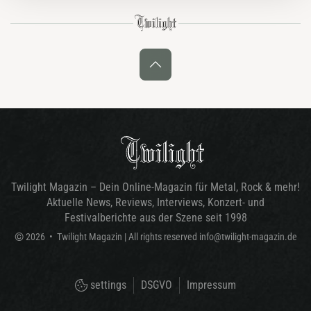
Twilight Magazin – Dein Online-Magazin für Metal, Rock & mehr!
Aktuelle News, Reviews, Interviews, Konzert- und
Festivalberichte aus der Szene seit 1998
©
2026
•
Twilight Magazin
| All rights reserved
info@twilight-magazin.de
settings
DSGVO
Impressum