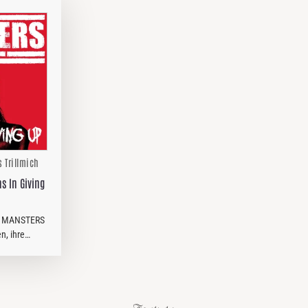
s Trillmich
s In Giving
HE MANSTERS
n, ihre
n lassen.