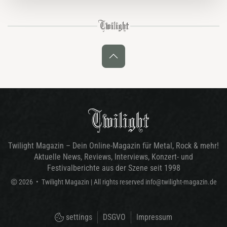
Twilight Magazin – Dein Online-Magazin für Metal, Rock & mehr!
Aktuelle News, Reviews, Interviews, Konzert- und
Festivalberichte aus der Szene seit 1998
©
2026
•
Twilight Magazin
| All rights reserved
info@twilight-magazin.de
settings
DSGVO
Impressum