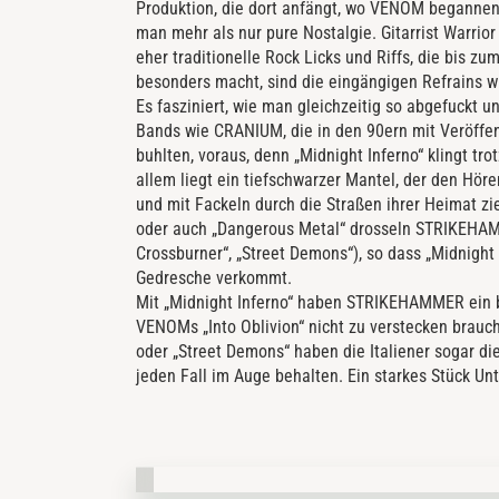
Produktion, die dort anfängt, wo VENOM begannen, z
man mehr als nur pure Nostalgie. Gitarrist Warrior
eher traditionelle Rock Licks und Riffs, die bis 
besonders macht, sind die eingängigen Refrains wie
Es fasziniert, wie man gleichzeitig so abgefuckt
Bands wie CRANIUM, die in den 90ern mit Veröffe
buhlten, voraus, denn „Midnight Inferno“ klingt tro
allem liegt ein tiefschwarzer Mantel, der den Höre
und mit Fackeln durch die Straßen ihrer Heimat 
oder auch „Dangerous Metal“ drosseln STRIKEHA
Crossburner“, „Street Demons“), so dass „Midnight
Gedresche verkommt.
Mit „Midnight Inferno“ haben STRIKEHAMMER ein b
VENOMs „Into Oblivion“ nicht zu verstecken braucht
oder „Street Demons“ haben die Italiener sogar d
jeden Fall im Auge behalten. Ein starkes Stück Un