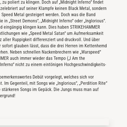
u poliert zu klingen. Doch auf „Midnight Inferno“ findet
 zelebriert auf seiner Klampfe keinen Black Metal, sondern
zum Speed Metal gesteigert werden. Doch was die Band
 in „Street Demons“, „Midnight Inferno“ oder „Inglorious“.
 und eingängig klingen kann. Dies haben STRIKEHAMMER
ntlichungen wie „Speed Metal Satan“ um Aufmerksamkeit
tz aller Ruppigkeit differenziert und druckvoll. Und über
r sofort glauben lässt, dass die drei Herren im Kettenhemd
ziehen. Neben schnellen Nackenbrechern wie „Warspeed“
MMER auch immer wieder das Tempo („I Am the
 Inferno“ nicht zu einem eintönigen Hochgeschwindigkeits-
emerkenswertes Debüt vorgelegt, welches sich vor
. Im Gegenteil, mit Songs wie „Inglorious“, „Perdition Rite“
ie stärkeren Songs im Gepäck. Die Jungs muss man auf
tergrund!