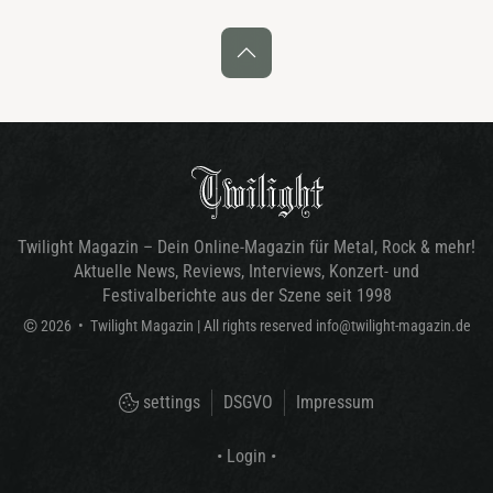
Twilight Magazin – Dein Online-Magazin für Metal, Rock & mehr!
Aktuelle News, Reviews, Interviews, Konzert- und
Festivalberichte aus der Szene seit 1998
©
2026
•
Twilight Magazin
| All rights reserved
info@twilight-magazin.de
settings
DSGVO
Impressum
• Login •