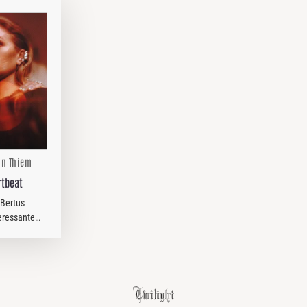
tin Thiem
rtbeat
/Bertus
eressante
listischen
war es
rah Neufeld,
 Rebecca…