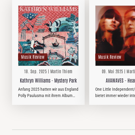
Musik Review
Musik Review
18. Sep. 2025 | Martin Thiem
09. Mai 2025 | Mar
Kathryn Williams - Mystery Park
AVAWAVES - Hea
Anfang 2025 hatten wir aus England
One Little Independent
Polly Paulusma mit ihrem Album
bietet immer wieder int
Wildfires zur Bewertung in den
Künstler. Im gleichen sti
eigenen virtuellen Hallen. Sie spielt
Kontext wie AVAWAVES 
beim Album Kathryn Williams' als
letztes Jahr das Trio Sa
Co-Autorin einiger Lieder,…
Richard Reed Parry und