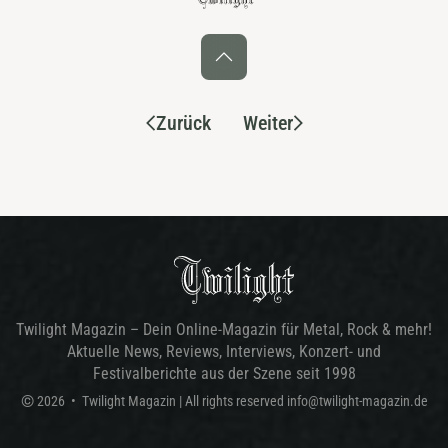
Zurück
Weiter
Twilight Magazin – Dein Online-Magazin für Metal, Rock & mehr!
Aktuelle News, Reviews, Interviews, Konzert- und
Festivalberichte aus der Szene seit 1998
©
2026
•
Twilight Magazin
| All rights reserved
info@twilight-magazin.de