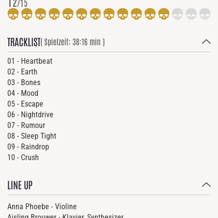
12
/15
TRACKLIST
( Spielzeit: 38:16 min )
01 - Heartbeat
02 - Earth
03 - Bones
04 - Mood
05 - Escape
06 - Nightdrive
07 - Rumour
08 - Sleep Tight
09 - Raindrop
10 - Crush
LINE UP
Anna Phoebe - Violine
Aisling Brouwer - Klavier, Synthesizer