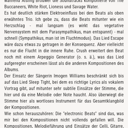
während Aisling Brouwer die Soundtracks komponierte von The
Buccaneers, White Riot, Lioness und Savage Water.
Es hat deutlich stärken Elektroeinfluss bei den Beats als oben
erwähntes Trio. Ich gebe zu, dass die Beats mitunter wie ein
Herzschlag - mal langsam (es wirkt das vegetative
Nervensystem mit dem Parasympathikus, man entspannt) - mal
schnell (Sympathikus, man ist im Fluchtmodus). Das Lied Escape
wäre dazu etwas zu getragen in der Konsequenz. Aber vielleicht
es nur die Flucht in die innere Ruhe. Crush erweitert den Beat
noch mit einem Arpeggio Generator (o. s. ä.), was das Lied
aufgeregter erscheinen lässt als die anderen Kompositionen des
Albums.
Der Einsatz der Sängerin Imogen Williams beschränkt sich bis
auf das Lied Sleep Tight, bei dem es richtige Lyrics als vokalem
Vortrag gibt, auf mitunter sehr subtile Einsätze der Stimme, die
hier und da eine Melodie oder Note haucht. Also überwiegt die
Stimme hier als wortloses Instrument für das Gesamtklangbild
der Kompositionen.
Wie schon herauszuhören: Die "electronic Beats" sind das, was
mir bei den Kompositionen nicht vollends gefallen will. Die
Kompositionen, Melodieführung und Einsätze der Celli, Gitarre,