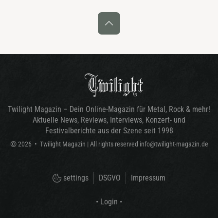
Twilight Magazin – Dein Online-Magazin für Metal, Rock & mehr!
Aktuelle News, Reviews, Interviews, Konzert- und
Festivalberichte aus der Szene seit 1998
©
2026
•
Twilight Magazin
| All rights reserved
info@twilight-magazin.de
settings
DSGVO
Impressum
• Login •