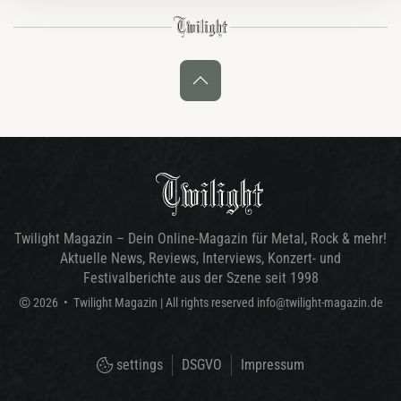
Twilight Magazin – Dein Online-Magazin für Metal, Rock & mehr!
Aktuelle News, Reviews, Interviews, Konzert- und
Festivalberichte aus der Szene seit 1998
©
2026
•
Twilight Magazin
| All rights reserved
info@twilight-magazin.de
settings
DSGVO
Impressum