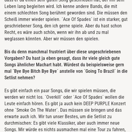
Leben lang begleiten wird. Ich kenne andere Bands, die mit
einem schlechten Song berühmt geworden sind. Die müssen den
Scheiß immer wieder spielen. ´Ace Of Spades´ ist ein starker, gut
geschriebener Song, den ich gerne spiele. Aber du hast schon
Recht, es wäre auch schön, wenn wir ihn ab und zu mal
weglassen könnten. Aber wir müssen den spielen.
Bis du denn manchmal frustriert über diese ungeschriebenen
Vorgaben? Du hast ja eben gesagt, dass ihr viele gleich gute
Songs ähnlicher Machart habt. Würdest du beispielsweise gern
mal ´Bye Bye Bitch Bye Bye´ anstelle von ´Going To Brazil´ in die
Setlist nehmen?
Es gibt einfach ein paar Songs, die wir spielen müssen, die
werden wir nicht los. ´Overkill´ oder ´Ace Of Spades´ wollen die
Leute einfach hören. Es gibt ja auch kein DEEP PURPLE Konzert
ohne ´Smoke On The Water´. Das müssen sie bringen und das
erwarte auch ich. Wir tun unser Bestes, um die Setlist zu
durchmischen: Es gibt viele Klassiker, aber auch immer neue
Songs. Mir würde es nichts ausmachen mal eine Tour zu fahren,