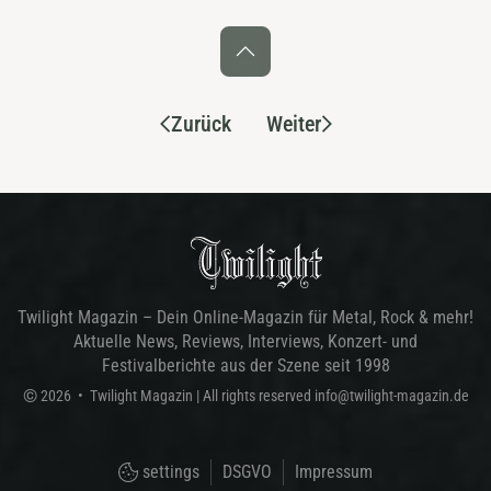
Zurück
Weiter
Twilight Magazin – Dein Online-Magazin für Metal, Rock & mehr!
Aktuelle News, Reviews, Interviews, Konzert- und
Festivalberichte aus der Szene seit 1998
©
2026
•
Twilight Magazin
| All rights reserved
info@twilight-magazin.de
settings
DSGVO
Impressum