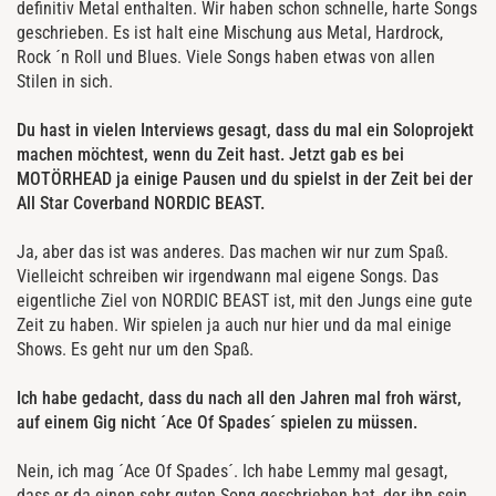
definitiv Metal enthalten. Wir haben schon schnelle, harte Songs
geschrieben. Es ist halt eine Mischung aus Metal, Hardrock,
Rock ´n Roll und Blues. Viele Songs haben etwas von allen
Stilen in sich.
Du hast in vielen Interviews gesagt, dass du mal ein Soloprojekt
machen möchtest, wenn du Zeit hast. Jetzt gab es bei
MOTÖRHEAD ja einige Pausen und du spielst in der Zeit bei der
All Star Coverband NORDIC BEAST.
Ja, aber das ist was anderes. Das machen wir nur zum Spaß.
Vielleicht schreiben wir irgendwann mal eigene Songs. Das
eigentliche Ziel von NORDIC BEAST ist, mit den Jungs eine gute
Zeit zu haben. Wir spielen ja auch nur hier und da mal einige
Shows. Es geht nur um den Spaß.
Ich habe gedacht, dass du nach all den Jahren mal froh wärst,
auf einem Gig nicht ´Ace Of Spades´ spielen zu müssen.
Nein, ich mag ´Ace Of Spades´. Ich habe Lemmy mal gesagt,
dass er da einen sehr guten Song geschrieben hat, der ihn sein