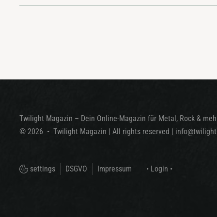
Twilight Magazin – Dein Online-Magazin für Metal, Rock & mehr
©
2026
•
Twilight Magazin
| All rights reserved
|
info@twiligh
settings
DSGVO
Impressum
• Login •