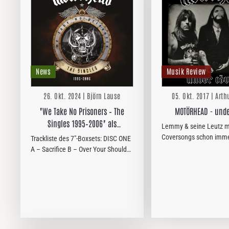
News
Musik Review
26. Okt. 2024 | Björn Lause
05. Okt. 2017 | Arth
"We Take No Prisoners – The
MOTÖRHEAD - unde
Singles 1995–2006" als
Lemmy & seine Leutz 
Sammlung von A- und B-Seiten
Coversongs schon imme
Trackliste des 7"-Boxsets: DISC ONE
im DELUXE 7” SET, als Doppel-CD
wissen die Fans. Und s
A – Sacrifice B – Over Your Shoulder
seit „Sympathy for the D
sowie…
(Live) DISC TWO A – I Don't Believe
Werk „Bad Magic“ habe
A Word (Single Edit)* B – Overnight
die jüngeren Fans mit 
Sensation (Live) DISC…