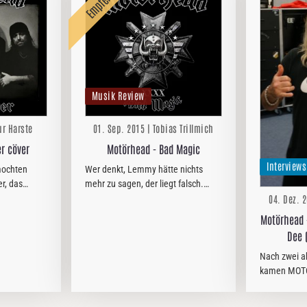
Musik Review
ur Harste
01. Sep. 2015 | Tobias Trillmich
r cöver
Motörhead - Bad Magic
Interviews
mochten
Wer denkt, Lemmy hätte nichts
r, das
mehr zu sagen, der liegt falsch.
pätestens
Nicht mal eine Jahr nach dem
04. Dez. 2
evil” vom lt.
Release von ´Aftershock´ steht nun
Motörhead 
n sich auch
der Nachfolger in den Läden.
Dee 
den…
Nach zwei a
kamen MOT
starken ´Af
Gepäck endl