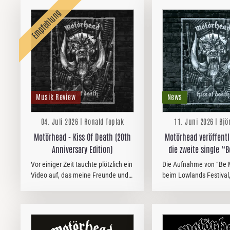
Musik Review
News
04. Juli 2026 | Ronald Toplak
11. Juni 2026 | Bjö
Motörhead - Kiss Of Death (20th
Motörhead veröffentl
Anniversary Edition)
die zweite single “
(Live at Lowlands Fes
Vor einiger Zeit tauchte plötzlich ein
Die Aufnahme von “Be 
Video auf, das meine Freunde und
beim Lowlands Festival,
ich längst verloren geglaubt hatten.
kürzlich angekündigten 
Funkausstellung 1981. Motörhead
20. Jubiläumsausgabe v
spielen „The Hammer“. Im
Death” stammt, ist eine
Hintergrund: wir. Mitarbeiter…
unveröffentlichte…