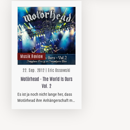
Musik Review
22. Sep. 2012 | Eric Ossowski
Motörhead - The World Is Ours
Vol. 2
Es ist ja noch nicht lange her, dass
Motörhead ihre Anhängerschaft mit
dem ersten Teil von "The World Is
Ours" beglückten. Doch kann man
von Motörhead je genug
bekommen? Nein!