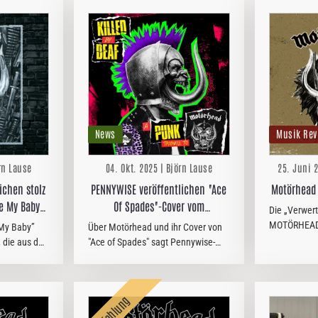
News
Musik Rev
rn Lause
04. Okt. 2025 | Björn Lause
25. Juni 2
ichen stolz
PENNYWISE veröffentlichen "Ace
Motörhead 
Be My Baby
Of Spades"-Cover vom
Die „Verwer
tival 2007)”
kommenden Album "Killed By
MOTÖRHEAD t
My Baby”
Über Motörhead und ihr Cover von
Deaf: A Punk Tribute to
fragwürdige
 die aus der
"Ace of Spades" sagt Pennywise-
Veröffentlic
Motörhead"
erweiterten
Gitarrist Fletcher Dragge: "Als ich um
absolute Berecht
on “Kiss of
1980 zum Punkrock kam, war
Manticore Ta
 bisher
Motörhead meiner Meinung nach
im Grunde die einzige…