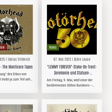
iew
News
025 | Tobias Trillmich
07. Mai 2025 | Björn Lause
- The Manticore Tapes
"LEMMY FOREVER"-Stoke-On-Trent-
Zeremonie und Statuen-
tung“ des Erbes von
Enthüllung am 9. Mai
reibt ja zum Teil sehr
Am Freitag, 9. Mai, wird einer der
 Blüten. Diese
berühmtesten Söhne Burslems –
hung allerdings hat ihre
Motörhead-Gründer und
igung. Auf ´The
Bassist/Sänger Lemmy Kilmister –
pes´ finden sich elf…
im Zuge der "Lemmy Forever"-
Stoke-On-Trent-Zeremonie geehrt
und einmal mehr…