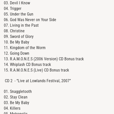
03. Devil I Know
04. Trigger
05. Under the Gun
06. God Was Never on Your Side
07. Living in the Past
08. Christine
09. Sword of Glory
10. Be My Baby
11. Kingdom of the Worm
12. Going Down
13. R.A.M.O.N.E.S (2006 Version) CD Bonus track
14. Whiplash CD Bonus track
15. R.A.M.O.N.E.S (Live) CD Bonus track
CD 2 - “Live at Lowlands Festival, 2007”
01. Snaggletooth
02. Stay Clean
03. Be My Baby
04. Killers
05. Metropolis