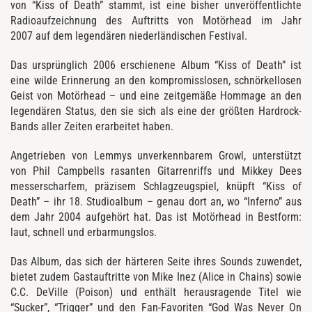
von “Kiss of Death” stammt, ist eine bisher unveröffentlichte
Radioaufzeichnung des Auftritts von Motörhead im Jahr
2007 auf dem legendären niederländischen Festival.
Das ursprünglich 2006 erschienene Album “Kiss of Death” ist
eine wilde Erinnerung an den kompromisslosen, schnörkellosen
Geist von Motörhead – und eine zeitgemäße Hommage an den
legendären Status, den sie sich als eine der größten Hardrock-
Bands aller Zeiten erarbeitet haben.
Angetrieben von Lemmys unverkennbarem Growl, unterstützt
von Phil Campbells rasanten Gitarrenriffs und Mikkey Dees
messerscharfem, präzisem Schlagzeugspiel, knüpft “Kiss of
Death” – ihr 18. Studioalbum – genau dort an, wo “Inferno” aus
dem Jahr 2004 aufgehört hat. Das ist Motörhead in Bestform:
laut, schnell und erbarmungslos.
Das Album, das sich der härteren Seite ihres Sounds zuwendet,
bietet zudem Gastauftritte von Mike Inez (Alice in Chains) sowie
C.C. DeVille (Poison) und enthält herausragende Titel wie
“Sucker”, “Trigger” und den Fan-Favoriten “God Was Never On