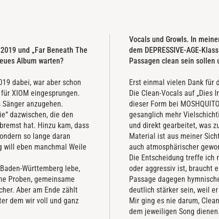
Vocals und Growls. In meine
t 2019 und „Far Beneath The
dem DEPRESSIVE-AGE-Klassike
neues Album warten?
Passagen clean sein sollen
2019 dabei, war aber schon
Erst einmal vielen Dank für 
 für XIOM eingesprungen.
Die Clean-Vocals auf „Dies I
s Sänger anzugehen.
dieser Form bei MOSHQUITO 
e“ dazwischen, die den
gesanglich mehr Vielschicht
ebremst hat. Hinzu kam, dass
und direkt gearbeitet, was 
 sondern so lange daran
Material ist aus meiner Sic
ing will eben manchmal Weile
auch atmosphärischer geword
Die Entscheidung treffe ich
en Baden-Württemberg lebe,
oder aggressiv ist, braucht
tane Proben, gemeinsame
Passage dagegen hymnischer
cher. Aber am Ende zählt
deutlich stärker sein, weil 
nter dem wir voll und ganz
Mir ging es nie darum, Clea
dem jeweiligen Song dienen. 