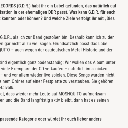
RDS (G.D.R.) habt ihr ein Label gefunden, das natürlich gut
lisation in der ehemaligen DDR passt. Was kann G.D.R. für euch
t konnten oder können? Und welche Ziele verfolgt ihr mit „Dies
G.D.R., als ich zur Band gestoßen bin. Deshalb kann ich zu den
 gar nicht allzu viel sagen. Grundsätzlich passt das Label
QUITO – auch wegen der ostdeutschen Metal-Historie und der
 sind eigentlich ganz bodenständig: Wir wollen das Album unter
t viele Exemplare der CD verkaufen – natürlich im schicken
 – und vor allem wieder live spielen. Diese Songs wurden nicht
deinem Ordner auf einer Festplatte zu verstauben. Sie gehören
talvolk.
ägt, dass wieder mehr Leute auf MOSHQUITO aufmerksam
 und die Band langfristig aktiv bleibt, dann hat es seinen
e passende Kategorie oder würdet ihr euch lieber anders