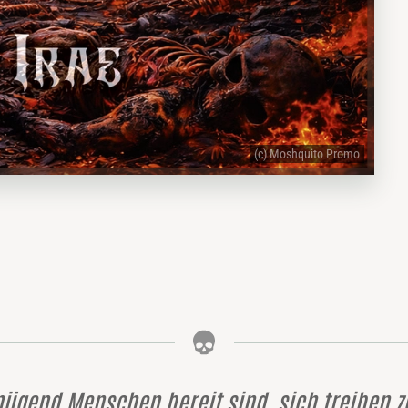
(c) Moshquito Promo
nügend Menschen bereit sind, sich treiben z