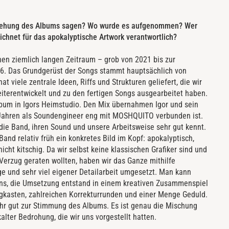
stehung des Albums sagen? Wo wurde es aufgenommen? Wer
ichnet für das apokalyptische Artwork verantwortlich?
en ziemlich langen Zeitraum – grob von 2021 bis zur
26. Das Grundgerüst der Songs stammt hauptsächlich von
hat viele zentrale Ideen, Riffs und Strukturen geliefert, die wir
terentwickelt und zu den fertigen Songs ausgearbeitet haben.
m in Igors Heimstudio. Den Mix übernahmen Igor und sein
n Jahren als Soundengineer eng mit MOSHQUITO verbunden ist.
 die Band, ihren Sound und unsere Arbeitsweise sehr gut kennt.
Band relativ früh ein konkretes Bild im Kopf: apokalyptisch,
icht kitschig. Da wir selbst keine klassischen Grafiker sind und
n Verzug geraten wollten, haben wir das Ganze mithilfe
e und sehr viel eigener Detailarbeit umgesetzt. Man kann
uns, die Umsetzung entstand in einem kreativen Zusammenspiel
gkasten, zahlreichen Korrekturrunden und einer Menge Geduld.
hr gut zur Stimmung des Albums. Es ist genau die Mischung
alter Bedrohung, die wir uns vorgestellt hatten.