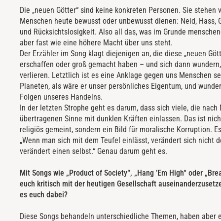
Die „neuen Götter“ sind keine konkreten Personen. Sie stehen v
Menschen heute bewusst oder unbewusst dienen: Neid, Hass, G
und Rücksichtslosigkeit. Also all das, was im Grunde menschen
aber fast wie eine höhere Macht über uns steht.
Der Erzähler im Song klagt diejenigen an, die diese „neuen Göt
erschaffen oder groß gemacht haben – und sich dann wundern, 
verlieren. Letztlich ist es eine Anklage gegen uns Menschen s
Planeten, als wäre er unser persönliches Eigentum, und wunder
Folgen unseres Handelns.
In der letzten Strophe geht es darum, dass sich viele, die nach
übertragenen Sinne mit dunklen Kräften einlassen. Das ist nic
religiös gemeint, sondern ein Bild für moralische Korruption. E
„Wenn man sich mit dem Teufel einlässt, verändert sich nicht d
verändert einen selbst.“ Genau darum geht es.
Mit Songs wie „Product of Society“, „Hang ’Em High“ oder „Bre
euch kritisch mit der heutigen Gesellschaft auseinanderzuset
es euch dabei?
Diese Songs behandeln unterschiedliche Themen, haben aber