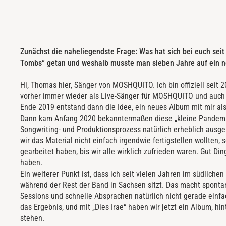
Zunächst die naheliegendste Frage: Was hat sich bei euch sei
Tombs“ getan und weshalb musste man sieben Jahre auf ein 
Hi, Thomas hier, Sänger von MOSHQUITO. Ich bin offiziell seit 
vorher immer wieder als Live-Sänger für MOSHQUITO und auch
Ende 2019 entstand dann die Idee, ein neues Album mit mir al
Dann kam Anfang 2020 bekanntermaßen diese „kleine Pandemi
Songwriting- und Produktionsprozess natürlich erheblich ausg
wir das Material nicht einfach irgendwie fertigstellen wollten,
gearbeitet haben, bis wir alle wirklich zufrieden waren. Gut D
haben.
Ein weiterer Punkt ist, dass ich seit vielen Jahren im südlich
während der Rest der Band in Sachsen sitzt. Das macht spon
Sessions und schnelle Absprachen natürlich nicht gerade einfa
das Ergebnis, und mit „Dies Irae“ haben wir jetzt ein Album, hi
stehen.