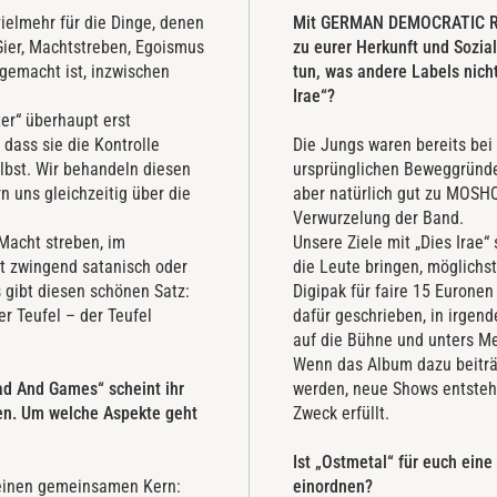
ielmehr für die Dinge, denen
Mit GERMAN DEMOCRATIC RECO
ier, Machtstreben, Egoismus
zu eurer Herkunft und Sozia
gemacht ist, inzwischen
tun, was andere Labels nich
Irae“?
ter“ überhaupt erst
dass sie die Kontrolle
Die Jungs waren bereits bei 
elbst. Wir behandeln diesen
ursprünglichen Beweggründen
n uns gleichzeitig über die
aber natürlich gut zu MOSH
Verwurzelung der Band.
 Macht streben, im
Unsere Ziele mit „Dies Irae“
ht zwingend satanisch oder
die Leute bringen, möglichs
s gibt diesen schönen Satz:
Digipak für faire 15 Euronen
er Teufel – der Teufel
dafür geschrieben, in irgen
auf die Bühne und unters Me
Wenn das Album dazu beitr
ad And Games“ scheint ihr
werden, neue Shows entstehen
zen. Um welche Aspekte geht
Zweck erfüllt.
Ist „Ostmetal“ für euch ein
 einen gemeinsamen Kern:
einordnen?