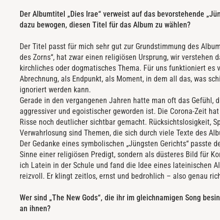
Der Albumtitel „Dies Irae“ verweist auf das bevorstehende „Jü
dazu bewogen, diesen Titel für das Album zu wählen?
Der Titel passt für mich sehr gut zur Grundstimmung des Albums
des Zorns“, hat zwar einen religiösen Ursprung, wir verstehen d
kirchliches oder dogmatisches Thema. Für uns funktioniert es vi
Abrechnung, als Endpunkt, als Moment, in dem all das, was schie
ignoriert werden kann.
Gerade in den vergangenen Jahren hatte man oft das Gefühl, da
aggressiver und egoistischer geworden ist. Die Corona-Zeit hat 
Risse noch deutlicher sichtbar gemacht. Rücksichtslosigkeit, S
Verwahrlosung sind Themen, die sich durch viele Texte des Al
Der Gedanke eines symbolischen „Jüngsten Gerichts“ passte de
Sinne einer religiösen Predigt, sondern als düsteres Bild für
ich Latein in der Schule und fand die Idee eines lateinischen A
reizvoll. Er klingt zeitlos, ernst und bedrohlich – also genau ri
Wer sind „The New Gods“, die ihr im gleichnamigen Song besing
an ihnen?