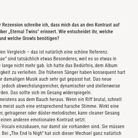
r Rezension schreibe ich, dass mich das an den Kontrast auf
r „Eternal Twins“ erinnert. Wie entscheidet ihr, welche
 und welche Growls benötigen?
den Vergleich – das ist natürlich eine schöne Referenz.
rae“ sind tatsächlich etwas Besonderes, weil es so etwas in
lange nicht mehr gab. Ich hatte das Bedürfnis, dem Album
igkeit zu verleihen. Die früheren Sänger haben konsequent hart
zur damaligen Musik auch sehr gut gepasst hat. Das neue
ht jedoch abwechslungsreicher, dynamischer und stellenweise
en. Das sollte sich im Gesang widerspiegeln.
 meistens aus dem Bauch heraus. Wenn ein Riff brutal, schnell
 es meist auch eine entsprechend harsche Stimme. Wirkt eine
, getragener oder düster-melodischer, kann cleaner Gesang
er einen anderen emotionalen Kontrast setzt.
n-Vocals einzubauen, nur damit sie vorhanden sind. Sie müssen
Bei „The End Is Nigh“ hat sich dieser Wechsel ganz natürlich