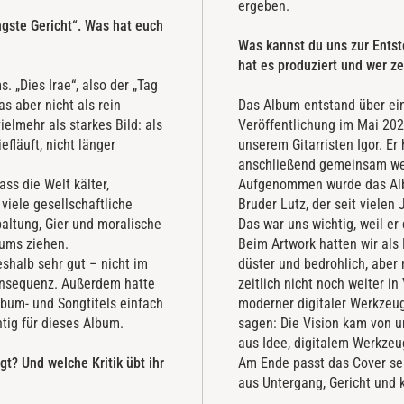
ergeben.
ngste Gericht“. Was hat euch
Was kannst du uns zur Ent
hat es produziert und wer ze
. „Dies Irae“, also der „Tag
as aber nicht als rein
Das Album entstand über ein
elmehr als starkes Bild: als
Veröffentlichung im Mai 20
fläuft, nicht länger
unserem Gitarristen Igor. Er 
anschließend gemeinsam wei
ss die Welt kälter,
Aufgenommen wurde das Albu
viele gesellschaftliche
Bruder Lutz, der seit viele
paltung, Gier und moralische
Das war uns wichtig, weil er
bums ziehen.
Beim Artwork hatten wir als 
shalb sehr gut – nicht im
düster und bedrohlich, aber n
 Konsequenz. Außerdem hatte
zeitlich nicht noch weiter i
lbum- und Songtitels einfach
moderner digitaler Werkzeug
chtig für dieses Album.
sagen: Die Vision kam von 
aus Idee, digitalem Werkzeu
t? Und welche Kritik übt ihr
Am Ende passt das Cover se
aus Untergang, Gericht und k