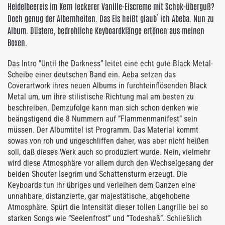
Heidelbeereis im Kern leckerer Vanille-Eiscreme mit Schok-überguß?
Doch genug der Albernheiten. Das Eis heißt glaub´ ich Abeba. Nun zu
Album. Düstere, bedrohliche Keyboardklänge ertönen aus meinen
Boxen.
Das Intro ”Until the Darkness” leitet eine echt gute Black Metal-
Scheibe einer deutschen Band ein. Aeba setzen das
Coverartwork ihres neuen Albums in furchteinflösenden Black
Metal um, um ihre stilistische Richtung mal am besten zu
beschreiben. Demzufolge kann man sich schon denken wie
beängstigend die 8 Nummern auf ”Flammenmanifest” sein
müssen. Der Albumtitel ist Programm. Das Material kommt
sowas von roh und ungeschliffen daher, was aber nicht heißen
soll, daß dieses Werk auch so produziert wurde. Nein, vielmehr
wird diese Atmosphäre vor allem durch den Wechselgesang der
beiden Shouter Isegrim und Schattensturm erzeugt. Die
Keyboards tun ihr übriges und verleihen dem Ganzen eine
unnahbare, distanzierte, gar majestätische, abgehobene
Atmosphäre. Spürt die Intensität dieser tollen Langrille bei so
starken Songs wie ”Seelenfrost” und ”Todeshaß”. Schließlich