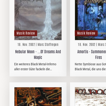
Musik Review
Musik Review
18. Nov. 2002 | Marc Stoffregen
18. Nov. 2002 | Marc 
Nebular Moon - ...Of Dreams And
Amortis - Summoned
Magic
Fires
Ein weiteres Black Metal-Inferno
Nette Symbiose aus Got
aller erster Güte fackeln die
Black Metal, die uns die
Oberliga-Metaller von Nebular Moon
hier andrehen. Majestä
auf ihrem zweiten Album “... of
Keyboards untermalen 
Dreams and Magic” ab. Last
Gitarrenriffs und den tei
Episode scheinen mit…
Metal-artigen…