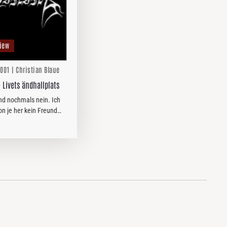
iew
2001 | Christian Blaue
 Livets ändhallplats
nd nochmals nein. Ich
on je her kein Freund
etal, doch das muss