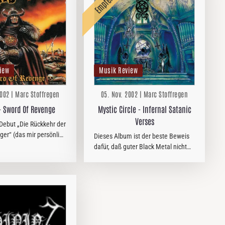
iew
Musik Review
2002 | Marc Stoffregen
05. Nov. 2002 | Marc Stoffregen
- Sword Of Revenge
Mystic Circle - Infernal Satanic
Verses
Debut „Die Rückkehr der
ger“ (das mir persönlich
Dieses Album ist der beste Beweis
n bißchen besser
dafür, daß guter Black Metal nicht
) ist man nun mit dem
immer nur unbedingt aus
„Sword of…
Skandinavien kommen muß.