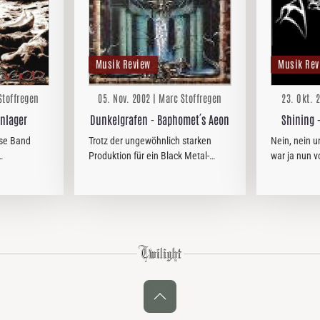
Musik Review
Musik Rev
Stoffregen
05. Nov. 2002 | Marc Stoffregen
23. Okt. 
enlager
Dunkelgrafen - Baphomet´s Aeon
Shining -
se Band
Trotz der ungewöhnlich starken
Nein, nein u
Produktion für ein Black Metal-
war ja nun v
k Metals zu
Album dieser Art, kann ich
des Black M
 besonders
“Baphomet´s Aeon” leider nicht
nicht sein.
olonie”
allzuviel abgewinnen. Das mag
daran liegen, daß mir…