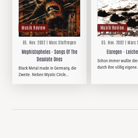
Musik Review
Musik Review
05. Nov. 2002 | Marc Stoffregen
05. Nov. 2002 | Marc 
Mephistopheles - Songs Of The
Eisregen - Leich
Desolate Ones
Schon immer wußte die
durch ihre völlig eigene
Black Metal made in Germany, die
Interpretation des Blac
Zweite. Neben Mystic Circle
überzeugen, was ihnen
trumpfen Mephistopheles dieser
beim Vorgänger “Krebsk
Tage mit einem Album oberster
gelungen war,…
Güte auf.