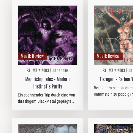
Musik Review
Musik Review
23. März 2003 | Johannes
23. März 2003 | J
Bergmann
Bergmann
Mephistopheles - Modern
Eisregen - Farbenf
Instinct’s Purity
Bethlehem sind zu durc
Rammstein zu poppig? 
Ein spannender Trip durch eine von
Sally nerven mit ihrem
thrashigem BlackMetal geprägte
Dudelgedudel, bei Knor
Klanglandschaft, voller
man immer lachen? Ent
überraschungen: brutal, melodiös,
die musikalische Rettu
progressiv-verspielt, bombastisch,
deutschsprachigen…
rasend, eindrucksvoll,…