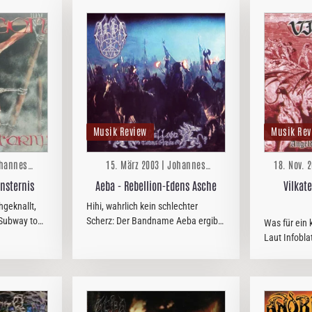
Musik Review
Musik Rev
ohannes
15. März 2003 | Johannes
18. Nov. 
Bergmann
insternis
Aeba - Rebellion-Edens Asche
Vilkat
hgeknallt,
Hihi, wahrlich kein schlechter
Subway to
Scherz: Der Bandname Aeba ergibt
Was für ein
sich aus den Anfangsbuchstaben
Laut Infobla
kator muss
der vier Erzdämonen der Hölle
Vilkates um
warnung -
Astaroth, Eurynome, Bael und
Werwolf, der
ng des
Amadeus äh Amducias! Man…
der heutige
für…