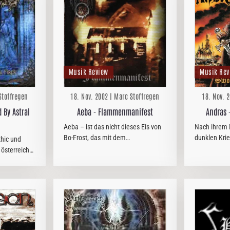
Musik Review
Musik Rev
Stoffregen
18. Nov. 2002 | Marc Stoffregen
18. Nov. 
 By Astral
Aeba - Flammenmanifest
Andras 
Aeba – ist das nicht dieses Eis von
Nach ihrem 
Bo-Frost, das mit dem
dunklen Krie
hic und
Heidelbeereis im Kern leckerer
übrigens ei
 österreicher
Vanille-Eiscreme mit Schok-
gefallen hat
tische
überguß? Doch genug der
Nachfolger 
die rauhen
Albernheiten. Das Eis heißt glaub´…
ls Black