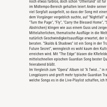
noch etwas farblos, doch schon "Otherland" ist für
im Midtempo-Bereich gehalten leiert Andre seine
viel Sorgfalt ausgefeilt, so dass der Song mit ei
dem Vorgänger vergeblich suchte, auf "Nightfall" 
"Turn the Page", "Fly", "Carry the Blessed Home", "
Abstrichen) klingen wie aus einem Guss und zeige
Mittelalterlichen, thematische Ausflüge in die We
natürlich Geschwindigkeitsausflüge erwartet, der i
beraten. "Skalds & Shadows" ist ein Song in der Tr
Future Secret", wenngleich es wohl kaum den Kult
erreichen wird. Mit "The Edge" blasen die KRefel
mittelschnellen epischen Guardian Song bester Qu
feierabend bläßt.
Im Vergleich zum "Opera" Album ist "A Twist..." i
Longplayers und greift mehr typische Guardian Tr
welche Songs es in die Live-Playlist schaffen, ich h