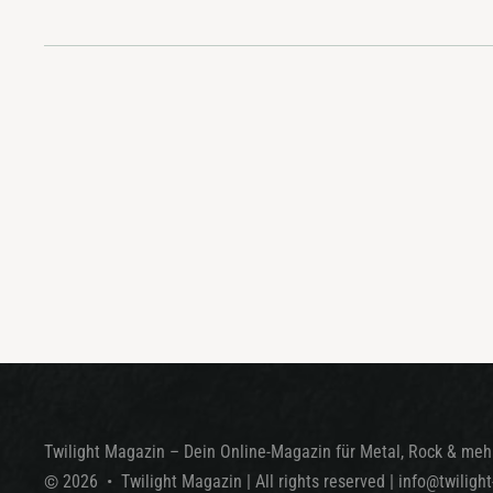
Twilight Magazin – Dein Online-Magazin für Metal, Rock & mehr
©
2026
•
Twilight Magazin
| All rights reserved
|
info@twiligh