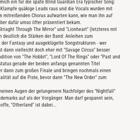
 mich ein für die späte Blind Guardian Era typischer Song:
r Klampfe quäkige Leads raus und die Vocals wurden mit
nem mitreißenden Chorus aufwarten kann, wie man ihn auf
aber dafür umso öfter präsentiert bekam.
Striaght Through The Mirror" und "Lionheart" (letzteres mit
n deutlich die Stärken der Band: Anleihen zum
lt der Fantasy und ausgeklügelte Songstrukturen - wer
st dann vielleicht doch eher mit "Savage Circus" besser
adition von "The Hobbit", "Lord Of The Rings" oder "Past and
status gerade der beiden anfangs genannten Titel
der dann zum großen Finale und bringen nochmals einen
alität auf die Piste, bevor dann "The New Order" zum
n meinen Augen der gelungenere Nachfolger des "Nightfall"
ademarks auf als der Vorgänger. Man darf gespannt sein,
offe, "Otherland" ist dabei...