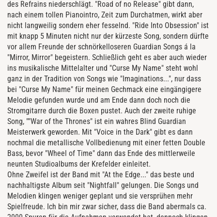
des Refrains niederschlägt. "Road of no Release" gibt dann,
nach einem tollen Pianointro, Zeit zum Durchatmen, wirkt aber
nicht langweilig sondern eher fesselnd. "Ride Into Obsession" ist
mit knapp 5 Minuten nicht nur der kürzeste Song, sondern dürfte
vor allem Freunde der schnörkelloseren Guardian Songs á la
"Mirror, Mirror" begeistern. Schließlich geht es aber auch wieder
ins musikalische Mittelalter und "Curse My Name" steht wohl
ganz in der Tradition von Songs wie "Imaginations...", nur dass
bei "Curse My Name" für meinen Gechmack eine eingängigere
Melodie gefunden wurde und am Ende dann doch noch die
Stromgitarre durch die Boxen pustet. Auch der zweite ruhige
Song, ""War of the Thrones" ist ein wahres Blind Guardian
Meisterwerk geworden. Mit "Voice in the Dark" gibt es dann
nochmal die metallische Vollbedienung mit einer fetten Double
Bass, bevor "Wheel of Time" dann das Ende des mittlerweile
neunten Studioalbums der Krefelder einleitet.
Ohne Zweifel ist der Band mit "At the Edge..." das beste und
nachhaltigste Album seit "Nightfall" gelungen. Die Songs und
Melodien klingen weniger geplant und sie versprühen mehr
Spielfreude. Ich bin mir zwar sicher, dass die Band abermals ca.