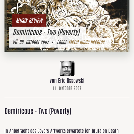
MUSIK REVIEW
Demiricous - Two (Poverty)
VÖ:
08. Oktober 2007
• Label
Metal Blade Records
von Eric Ossowski
11. OKTOBER 2007
Demiricous - Two (Poverty)
In Anbetracht des Covers-Artworks erwartete ich brutalen Death