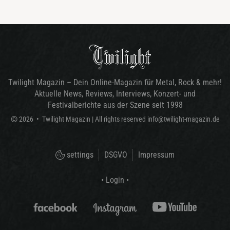
Twilight Magazin – Dein Online-Magazin für Metal, Rock & mehr!
Aktuelle News, Reviews, Interviews, Konzert- und
Festivalberichte aus der Szene seit 1998
©
2026
•
Twilight Magazin
| All rights reserved
info@twilight-magazin.de
settings
DSGVO
Impressum
• Login •