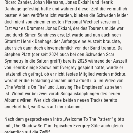
Ricard Zander, Johan Niemann, Jonas Ekdahl und Henrik
Danhage gefestigt hatte und während dieser Zeit die vermutlich
besten Alben veröffentlicht wurden, blieben die Schweden leider
doch nicht von einem erneuten Personal-Wechsel verschont.
Erst war es Drummer Jonas Ekdahl, der des Tourens müde war
und durch Simen Sandness ersetzt wurde und nun auch noch
Gitarrist Henrik Danhage, der Anfangs eine Auszeit brauchte,
aber sich dann doch einvernehmlich von der Band trennte. Da
Stephen Platt (der seit 2024 auch bei den Schweden Scar
Symmetry in die Saiten greift) bereits 2025 während der Auszeit
von Henrik einige Shows mit Evergrey gespielt hatte, wurde er
letztendlich gefragt, ob er nicht festes Mitglied werden möchte,
worauf er die Einladung annahm und aktuell u.a. im Video von
„The World Is On Fire“ und „Leaving The Emptiness“ zu sehen
ist. Womit wir bei zwei vorab Songauskopplungen des neuen
Albums wären. Wer sich diese beiden neuen Tracks bereits
angehört hat, weiß was auf ihn zukommt.
Nach dem gesprochenen Intro „Welcome To The Pattern“ gibt’s
mit „The Shadow Self“ im typischen Evergrey-Stile auch gleich
ordentlich auf die Zwölf.