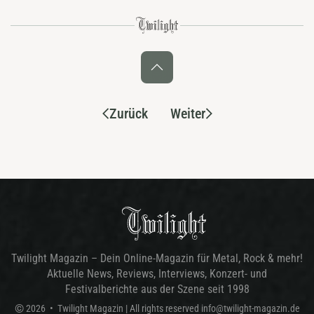
Zurück
Weiter
Twilight Magazin – Dein Online-Magazin für Metal, Rock & mehr!
Aktuelle News, Reviews, Interviews, Konzert- und
Festivalberichte aus der Szene seit 1998
©
2026
•
Twilight Magazin
| All rights reserved
info@twilight-magazin.de