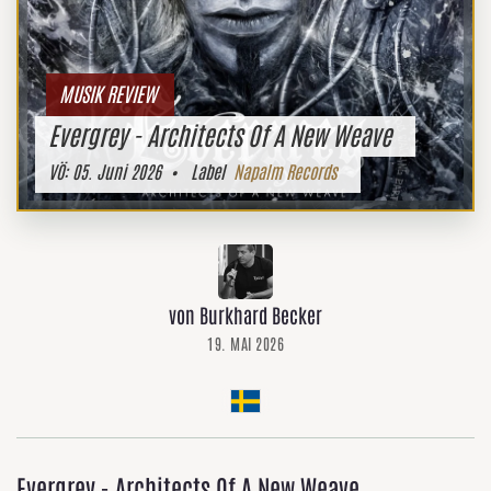
MUSIK REVIEW
Evergrey - Architects Of A New Weave
VÖ:
05. Juni 2026
• Label
Napalm Records
von Burkhard Becker
19. MAI 2026
Evergrey - Architects Of A New Weave