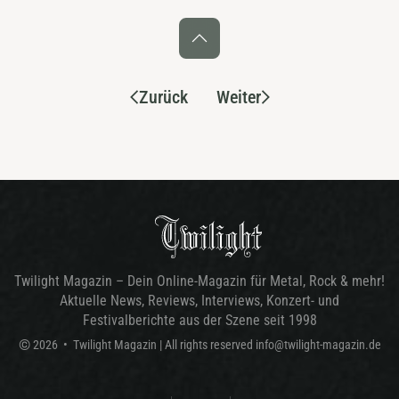
Zurück
Weiter
Twilight Magazin – Dein Online-Magazin für Metal, Rock & mehr!
Aktuelle News, Reviews, Interviews, Konzert- und
Festivalberichte aus der Szene seit 1998
©
2026
•
Twilight Magazin
| All rights reserved
info@twilight-magazin.de