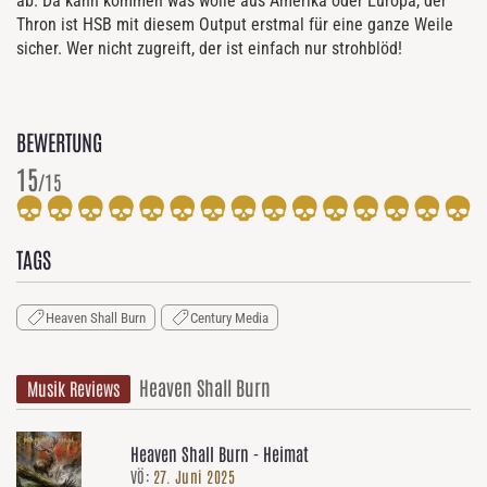
ab. Da kann kommen was wolle aus Amerika oder Europa, der
Thron ist HSB mit diesem Output erstmal für eine ganze Weile
sicher. Wer nicht zugreift, der ist einfach nur strohblöd!
BEWERTUNG
15
/15
TAGS
Heaven Shall Burn
Century Media
Heaven Shall Burn
Musik Reviews
Heaven Shall Burn - Heimat
VÖ:
27. Juni 2025