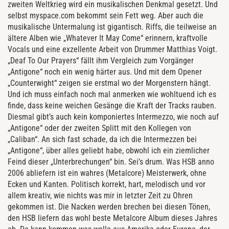
zweiten Weltkrieg wird ein musikalischen Denkmal gesetzt. Und
selbst myspace.com bekommt sein Fett weg. Aber auch die
musikalische Untermalung ist gigantisch. Riffs, die teilweise an
ältere Alben wie „Whatever It May Come“ erinnern, kraftvolle
Vocals und eine exzellente Arbeit von Drummer Matthias Voigt.
„Deaf To Our Prayers“ fällt ihm Vergleich zum Vorgänger
„Antigone“ noch ein wenig härter aus. Und mit dem Opener
„Counterwight“ zeigen sie erstmal wo der Morgenstern hängt.
Und ich muss einfach noch mal anmerken wie wohltuend ich es
finde, dass keine weichen Gesänge die Kraft der Tracks rauben.
Diesmal gibt’s auch kein komponiertes Intermezzo, wie noch auf
„Antigone“ oder der zweiten Splitt mit den Kollegen von
„Caliban“. An sich fast schade, da ich die Intermezzen bei
„Antigone“, über alles geliebt habe, obwohl ich ein ziemlicher
Feind dieser „Unterbrechungen“ bin. Sei’s drum. Was HSB anno
2006 abliefern ist ein wahres (Metalcore) Meisterwerk, ohne
Ecken und Kanten. Politisch korrekt, hart, melodisch und vor
allem kreativ, wie nichts was mir in letzter Zeit zu Ohren
gekommen ist. Die Nacken werden brechen bei diesen Tönen,
den HSB liefern das wohl beste Metalcore Album dieses Jahres