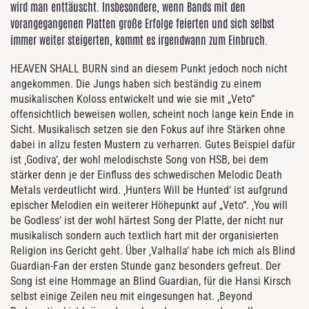
wird man enttäuscht. Insbesondere, wenn Bands mit den
vorangegangenen Platten große Erfolge feierten und sich selbst
immer weiter steigerten, kommt es irgendwann zum Einbruch.
HEAVEN SHALL BURN sind an diesem Punkt jedoch noch nicht
angekommen. Die Jungs haben sich beständig zu einem
musikalischen Koloss entwickelt und wie sie mit „Veto“
offensichtlich beweisen wollen, scheint noch lange kein Ende in
Sicht. Musikalisch setzen sie den
Fokus auf
ihre Stärken ohne
dabei in allzu festen Mustern zu verharren. Gutes Beispiel dafür
ist ‚Godiva‘, der wohl melodischste Song von HSB, bei dem
stärker denn je der Einfluss des schwedischen Melodic Death
Metals verdeutlicht wird. ‚Hunters Will be Hunted‘ ist aufgrund
epischer Melodien ein weiterer Höhepunkt auf „Veto“. ‚You will
be Godless‘ ist der wohl härtest Song der Platte, der nicht nur
musikalisch sondern auch textlich hart mit der organisierten
Religion ins Gericht geht. Über ‚Valhalla‘ habe ich mich als Blind
Guardian-Fan der ersten Stunde ganz besonders gefreut. Der
Song ist eine Hommage an Blind Guardian, für die Hansi Kirsch
selbst einige Zeilen neu mit eingesungen hat. ‚Beyond