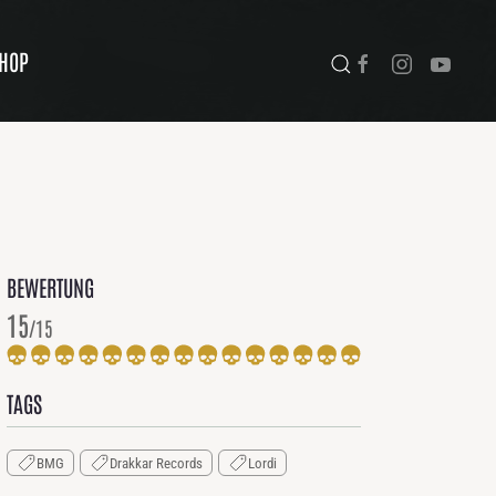
HOP
BEWERTUNG
15
/15
TAGS
BMG
Drakkar Records
Lordi