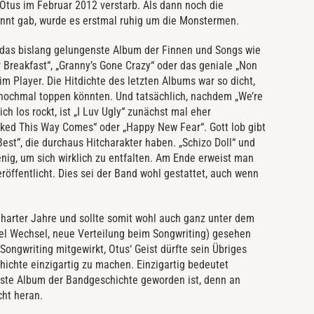
Otus im Februar 2012 verstarb. Als dann noch die
annt gab, wurde es erstmal ruhig um die Monstermen.
 das bislang gelungenste Album der Finnen und Songs wie
 Breakfast“, „Granny’s Gone Crazy“ oder das geniale „Non
im Player. Die Hitdichte des letzten Albums war so dicht,
 nochmal toppen könnten. Und tatsächlich, nachdem „We’re
ch los rockt, ist „I Luv Ugly“ zunächst mal eher
icked This Way Comes“ oder „Happy New Fear“.
Gott lob gibt
Best”, die durchaus Hitcharakter haben. „Schizo Doll“ und
nig, um sich wirklich zu entfalten. Am Ende erweist man
röffentlicht. Dies sei der Band wohl gestattet, auch wenn
r harter Jahre und sollte somit wohl auch ganz unter dem
el Wechsel, neue Verteilung beim Songwriting) gesehen
ongwriting mitgewirkt, Otus‘ Geist dürfte sein Übriges
chte einzigartig zu machen. Einzigartig bedeutet
beste Album der Bandgeschichte geworden ist, denn an
cht heran.