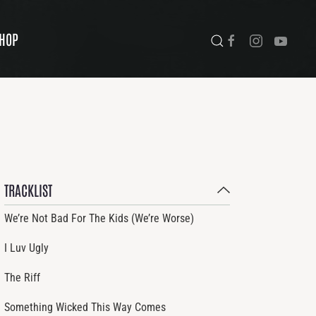
HOP
TRACKLIST
We’re Not Bad For The Kids (We’re Worse)
I Luv Ugly
The Riff
Something Wicked This Way Comes