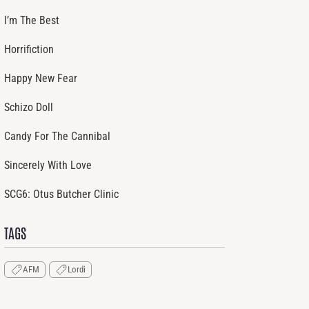
I’m The Best
Horrifiction
Happy New Fear
Schizo Doll
Candy For The Cannibal
Sincerely With Love
SCG6: Otus Butcher Clinic
TAGS
AFM
Lordi