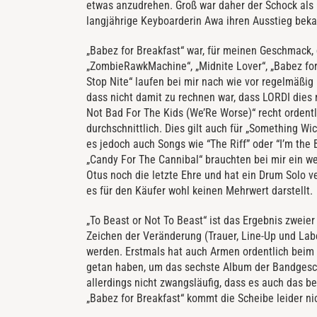
etwas anzudrehen. Groß war daher der Schock als 
langjährige Keyboarderin Awa ihren Ausstieg bek
„Babez for Breakfast“ war, für meinen Geschmack,
„ZombieRawkMachine“, „Midnite Lover“, „Babez for
Stop Nite“ laufen bei mir nach wie vor regelmäßig 
dass nicht damit zu rechnen war, dass LORDI dies
Not Bad For The Kids (We’Re Worse)“ recht ordentli
durchschnittlich.
Dies gilt auch für „Something W
es jedoch auch Songs wie “The Riff” oder “I’m the 
„Candy For The Cannibal“ brauchten bei mir ein we
Otus noch die letzte Ehre und hat ein Drum Solo ve
es für den Käufer wohl keinen Mehrwert darstellt.
„To Beast or Not To Beast“ ist das Ergebnis zweie
Zeichen der Veränderung (Trauer, Line-Up und Lab
werden. Erstmals hat auch Armen ordentlich beim S
getan haben, um das sechste Album der Bandgeschi
allerdings nicht zwangsläufig, dass es auch das 
„Babez for Breakfast“ kommt die Scheibe leider ni