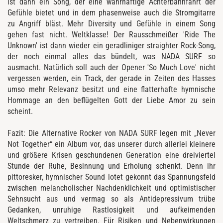
ist dann ein Song, der eine wahrhaftige Achterbahnfahrt der
Gefühle bietet und in dem phasenweise auch die Stromgitarre
zu Angriff bläst. Mehr Diversity und Gefühle in einem Song
gehen fast nicht. Weltklasse! Der Rausschmeißer 'Ride The
Unknown' ist dann wieder ein geradliniger straighter Rock-Song,
der noch einmal alles das bündelt, was NADA SURF so
ausmacht. Natürlich soll auch der Opener 'So Much Love' nicht
vergessen werden, ein Track, der gerade in Zeiten des Hasses
umso mehr Relevanz besitzt und eine flatterhafte hymnische
Hommage an den beflügelten Gott der Liebe Amor zu sein
scheint.
Fazit: Die Alternative Rocker von NADA SURF legen mit „Never
Not Together“ ein Album vor, das unserer durch allerlei kleinere
und größere Krisen geschundenen Generation eine dreiviertel
Stunde der Ruhe, Besinnung und Erholung schenkt. Denn ihr
pittoresker, hymnischer Sound lotet gekonnt das Spannungsfeld
zwischen melancholischer Nachdenklichkeit und optimistischer
Sehnsucht aus und vermag so als Antidepressivum trübe
Gedanken, unruhige Rastlosigkeit und aufkeimenden
Weltschmerz zu vertreiben. Für Risiken und Nebenwirkungen