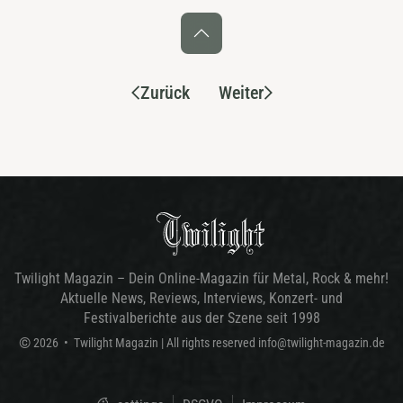
Zurück
Weiter
Twilight Magazin – Dein Online-Magazin für Metal, Rock & mehr!
Aktuelle News, Reviews, Interviews, Konzert- und
Festivalberichte aus der Szene seit 1998
©
2026
•
Twilight Magazin
| All rights reserved
info@twilight-magazin.de