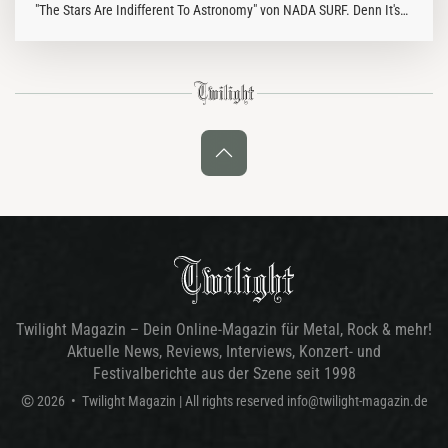
"The Stars Are Indifferent To Astronomy" von NADA SURF. Denn It's
never too late for teenage dreams!
Twilight Magazin – Dein Online-Magazin für Metal, Rock & mehr!
Aktuelle News, Reviews, Interviews, Konzert- und
Festivalberichte aus der Szene seit 1998
©
2026
•
Twilight Magazin
| All rights reserved
info@twilight-magazin.de