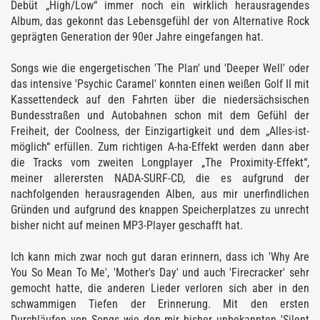
Debüt „High/Low“ immer noch ein wirklich herausragendes
Album, das gekonnt das Lebensgefühl der von Alternative Rock
geprägten Generation der 90er Jahre eingefangen hat.
Songs wie die engergetischen 'The Plan' und 'Deeper Well' oder
das intensive 'Psychic Caramel' konnten einen weißen Golf II mit
Kassettendeck auf den Fahrten über die niedersächsischen
Bundesstraßen und Autobahnen schon mit dem Gefühl der
Freiheit, der Coolness, der Einzigartigkeit und dem „Alles-ist-
möglich“ erfüllen. Zum richtigen A-ha-Effekt werden dann aber
die Tracks vom zweiten Longplayer „The Proximity-Effekt“,
meiner allerersten NADA-SURF-CD, die es aufgrund der
nachfolgenden herausragenden Alben, aus mir unerfindlichen
Gründen und aufgrund des knappen Speicherplatzes zu unrecht
bisher nicht auf meinen MP3-Player geschafft hat.
Ich kann mich zwar noch gut daran erinnern, dass ich 'Why Are
You So Mean To Me', 'Mother's Day' und auch 'Firecracker' sehr
gemocht hatte, die anderen Lieder verloren sich aber in den
schwammigen Tiefen der Erinnerung. Mit den ersten
Durchläufen von Songs wie den mir bisher unbekannten 'Silent