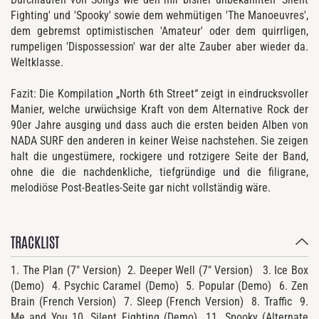
Fighting' und 'Spooky' sowie dem wehmütigen 'The Manoeuvres',
dem gebremst optimistischen 'Amateur' oder dem quirrligen,
rumpeligen 'Dispossession' war der alte Zauber aber wieder da.
Weltklasse.
Fazit: Die Kompilation „North 6th Street“ zeigt in eindrucksvoller
Manier, welche urwüchsige Kraft von dem Alternative Rock der
90er Jahre ausging und dass auch die ersten beiden Alben von
NADA SURF den anderen in keiner Weise nachstehen. Sie zeigen
halt die ungestümere, rockigere und rotzigere Seite der Band,
ohne die die nachdenkliche, tiefgründige und die filigrane,
melodiöse Post-Beatles-Seite gar nicht vollständig wäre.
TRACKLIST
1. The Plan (7″ Version) 2. Deeper Well (7″ Version) 3. Ice Box
(Demo) 4. Psychic Caramel (Demo) 5. Popular (Demo) 6. Zen
Brain (French Version) 7. Sleep (French Version) 8. Traffic 9.
Me and You 10. Silent Fighting (Demo) 11. Spooky (Alternate