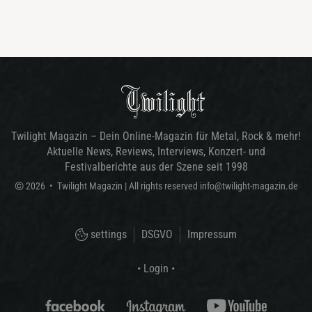
Twilight Magazin – Dein Online-Magazin für Metal, Rock & mehr!
Aktuelle News, Reviews, Interviews, Konzert- und
Festivalberichte aus der Szene seit 1998
©
2026
•
Twilight Magazin
| All rights reserved
info@twilight-magazin.de
settings
DSGVO
Impressum
• Login •