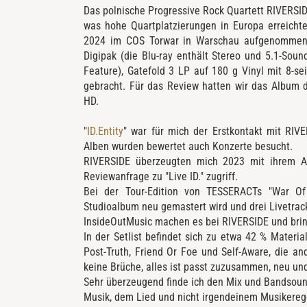
Das polnische Progressive Rock Quartett RIVERSIDE
was hohe Quartplatzierungen in Europa erreichte.
2024 im COS Torwar in Warschau aufgenommen u
Digipak (die Blu-ray enthält Stereo und 5.1-Soun
Feature), Gatefold 3 LP auf 180 g Vinyl mit 8-se
gebracht. Für das Review hatten wir das Album d
HD.
"
ID.Entity
" war für mich der Erstkontakt mit RIV
Alben wurden bewertet auch Konzerte besucht.
RIVERSIDE überzeugten mich 2023 mit ihrem A
Reviewanfrage zu "Live ID." zugriff.
Bei der Tour-Edition von TESSERACTs "War Of
Studioalbum neu gemastert wird und drei Livetrac
InsideOutMusic machen es bei RIVERSIDE und brin
In der Setlist befindet sich zu etwa 42 % Material
Post-Truth, Friend Or Foe und Self-Aware, die a
keine Brüche, alles ist passt zuzusammen, neu und
Sehr überzeugend finde ich den Mix und Bandsound
Musik, dem Lied und nicht irgendeinem Musikereg