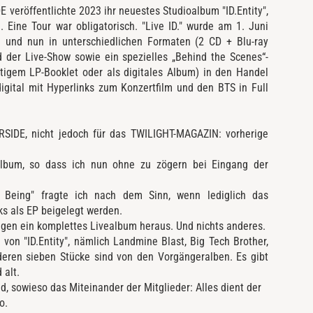
 veröffentlichte 2023 ihr neuestes Studioalbum "ID.Entity",
 Eine Tour war obligatorisch. "Live ID." wurde am 1. Juni
nd nun in unterschiedlichen Formaten (2 CD + Blu-ray
d der Live-Show sowie ein spezielles „Behind the Scenes“-
itigem LP-Booklet oder als digitales Album) in den Handel
igital mit Hyperlinks zum Konzertfilm und den BTS in Full
ERSIDE, nicht jedoch für das TWILIGHT-MAGAZIN: vorherige
lbum, so dass ich nun ohne zu zögern bei Eingang der
 Being" fragte ich nach dem Sinn, wenn lediglich das
ks als EP beigelegt werden.
gen ein komplettes Livealbum heraus. Und nichts anderes.
 von "ID.Entity", nämlich Landmine Blast, Big Tech Brother,
nderen sieben Stücke sind von den Vorgängeralben. Es gibt
 alt.
, sowieso das Miteinander der Mitglieder: Alles dient der
o.