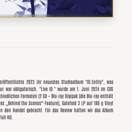
eröffentlichte 2023 ihr neuestes Studioalbum "ID.Entity", was
our war obligatorisch. "Live ID." wurde am 1. Juni 2024 im COS
edlichen Formaten (2 CD + Blu-ray Digipak (die Blu-ray enthält
les „Behind the Scenes“-Feature), Gatefold 3 LP auf 180 g Vinyl
) in den Handel gebracht. Für das Review hatten wir das Album
Full HD.