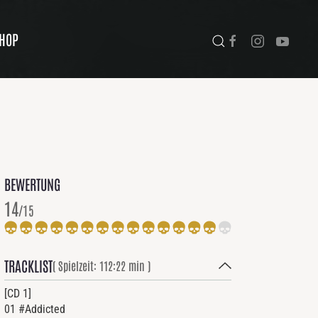
HOP
BEWERTUNG
14
/15
TRACKLIST
( Spielzeit: 112:22 min )
[CD 1]
01 #Addicted