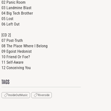
02 Panic Room
03 Landmine Blast
04 Big Tech Brother
05 Lost
06 Left Out
[CD 2]
07 Post-Truth
08 The Place Where I Belong
09 Egoist Hedonist
10 Friend Or Foe?
11 Self-Aware
12 Conceiving You
TAGS
InsideOutMusic
Riverside