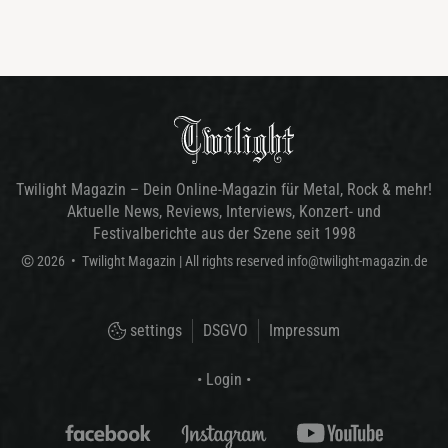
Twilight Magazin – Dein Online-Magazin für Metal, Rock & mehr!
Aktuelle News, Reviews, Interviews, Konzert- und
Festivalberichte aus der Szene seit 1998
©
2026
•
Twilight Magazin
| All rights reserved
info@twilight-magazin.de
settings
DSGVO
Impressum
• Login •