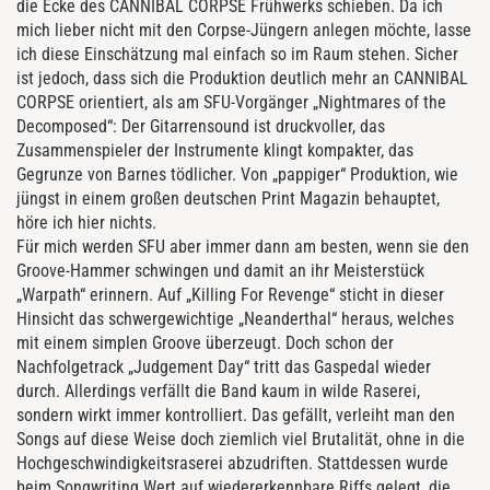
die Ecke des CANNIBAL CORPSE Frühwerks schieben. Da ich
mich lieber nicht mit den Corpse-Jüngern anlegen möchte, lasse
ich diese Einschätzung mal einfach so im Raum stehen. Sicher
ist jedoch, dass sich die Produktion deutlich mehr an CANNIBAL
CORPSE orientiert, als am SFU-Vorgänger „Nightmares of the
Decomposed“: Der Gitarrensound ist druckvoller, das
Zusammenspieler der Instrumente klingt kompakter, das
Gegrunze von Barnes tödlicher. Von „pappiger“ Produktion, wie
jüngst in einem großen deutschen Print Magazin behauptet,
höre ich hier nichts.
Für mich werden SFU aber immer dann am besten, wenn sie den
Groove-Hammer schwingen und damit an ihr Meisterstück
„Warpath“ erinnern. Auf „Killing For Revenge“ sticht in dieser
Hinsicht das schwergewichtige „Neanderthal“ heraus, welches
mit einem simplen Groove überzeugt. Doch schon der
Nachfolgetrack „Judgement Day“ tritt das Gaspedal wieder
durch. Allerdings verfällt die Band kaum in wilde Raserei,
sondern wirkt immer kontrolliert. Das gefällt, verleiht man den
Songs auf diese Weise doch ziemlich viel Brutalität, ohne in die
Hochgeschwindigkeitsraserei abzudriften. Stattdessen wurde
beim Songwriting Wert auf wiedererkennbare Riffs gelegt, die