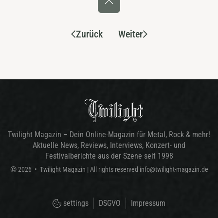
Zurück
Weiter
Twilight Magazin – Dein Online-Magazin für Metal, Rock & mehr!
Aktuelle News, Reviews, Interviews, Konzert- und
Festivalberichte aus der Szene seit 1998
©
2026
•
Twilight Magazin
| All rights reserved
info@twilight-magazin.de
settings
DSGVO
Impressum