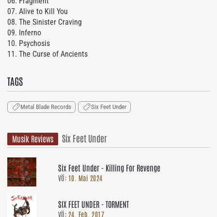
06. Fragment
07. Alive to Kill You
08. The Sinister Craving
09. Inferno
10.
Psychosis
11. The Curse of Ancients
TAGS
Metal Blade Records
Six Feet Under
Six Feet Under
Musik Reviews
Six Feet Under - Killing For Revenge
VÖ:
10. Mai 2024
SIX FEET UNDER - TORMENT
VÖ:
24. Feb. 2017