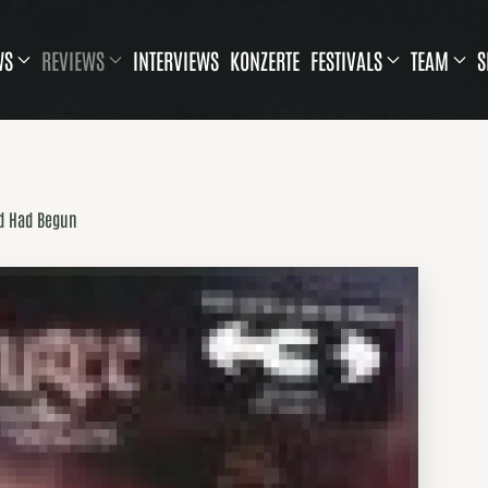
WS
REVIEWS
INTERVIEWS
KONZERTE
FESTIVALS
TEAM
S
nd Had Begun