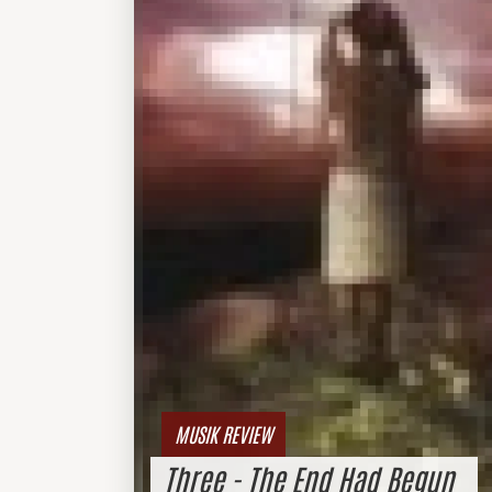
MUSIK REVIEW
Three - The End Had Begun