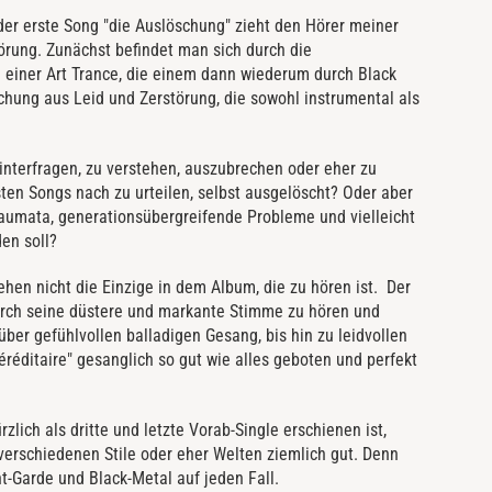
er erste Song "die Auslöschung" zieht den Hörer meiner
örung. Zunächst befindet man sich durch die
 einer Art Trance, die einem dann wiederum durch Black
chung aus Leid und Zerstörung, die sowohl instrumental als
interfragen, zu verstehen, auszubrechen oder eher zu
sten Songs nach zu urteilen, selbst ausgelöscht? Oder aber
raumata, generationsübergreifende Probleme und vielleicht
den soll?
ehen nicht die Einzige in dem Album, die zu hören ist. Der
 durch seine düstere und markante Stimme zu hören und
 über gefühlvollen balladigen Gesang, bis hin zu leidvollen
éréditaire" gesanglich so gut wie alles geboten und perfekt
rzlich als dritte und letzte Vorab-Single erschienen ist,
erschiedenen Stile oder eher Welten ziemlich gut. Denn
t-Garde und Black-Metal auf jeden Fall.