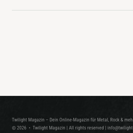
Twilight Magazin – Dein Online-Magazin für Metal, Rock & mehr
©
2026
•
Twilight Magazin
| All rights reserved
|
info@twiligh