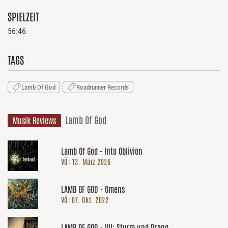
SPIELZEIT
56:46
TAGS
Lamb Of God
Roadrunner Records
Lamb Of God
Musik Reviews
Lamb Of God - Into Oblivion
VÖ:
13. März 2026
LAMB OF GOD - Omens
VÖ:
07. Okt. 2022
LAMB OF GOD - VII: Sturm und Drang