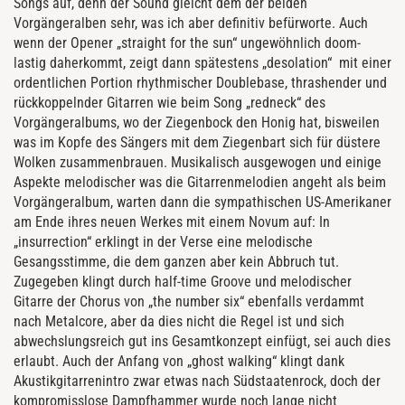
Songs auf, denn der Sound gleicht dem der beiden
Vorgängeralben sehr, was ich aber definitiv befürworte. Auch
wenn der Opener „straight for the sun“ ungewöhnlich doom-
lastig daherkommt, zeigt dann spätestens „desolation“ mit einer
ordentlichen Portion rhythmischer Doublebase, thrashender und
rückkoppelnder Gitarren wie beim Song „redneck“ des
Vorgängeralbums, wo der Ziegenbock den Honig hat, bisweilen
was im Kopfe des Sängers mit dem Ziegenbart sich für düstere
Wolken zusammenbrauen. Musikalisch ausgewogen und einige
Aspekte melodischer was die Gitarrenmelodien angeht als beim
Vorgängeralbum, warten dann die sympathischen US-Amerikaner
am Ende ihres neuen Werkes mit einem Novum auf: In
„insurrection“ erklingt in der Verse eine melodische
Gesangsstimme, die dem ganzen aber kein Abbruch tut.
Zugegeben klingt durch half-time Groove und melodischer
Gitarre der Chorus von „the number six“ ebenfalls verdammt
nach Metalcore, aber da dies nicht die Regel ist und sich
abwechslungsreich gut ins Gesamtkonzept einfügt, sei auch dies
erlaubt. Auch der Anfang von „ghost walking“ klingt dank
Akustikgitarrenintro zwar etwas nach Südstaatenrock, doch der
kompromisslose Dampfhammer wurde noch lange nicht