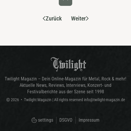
Zurück
Weiter
Twilight Magazin – Dein Online-Magazin für Metal, Rock & mehr!
Aktuelle News, Reviews, Interviews, Konzert- und
Festivalberichte aus der Szene seit 1998
©
2026
•
Twilight Magazin
| All rights reserved
info@twilight-magazin.de
settings
DSGVO
Impressum