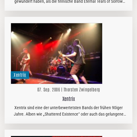
gewundert haben, als die finnische Band Eternal Tears of Sorrow
2005 ihr Comeback bekannt gab. 2003 erst hatte man sich
aufgelöst,…
Xentrix
07. Sep. 2006 | Thorsten Zwingelberg
Xentrix
Xentrix sind eine der unterbewertetsten Bands der frühen 90iger
Jahre. Alben wie „Shattered Existence“ oder auch das gelungene
„Kin“ sind nach wie vor hörenswerte Dokumente der europäischen
Thrash…