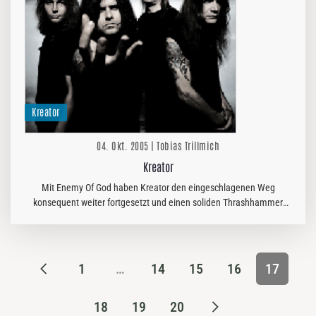
Kreator
04. Okt. 2005 | Tobias Trillmich
Kreator
Mit Enemy Of God haben Kreator den eingeschlagenen Weg
konsequent weiter fortgesetzt und einen soliden Thrashhammer
abgeliefert. Ich traf einen etwas wortkargen Mille vor dem Gig mit
Ektomorf,…
1
…
14
15
16
17
18
19
20