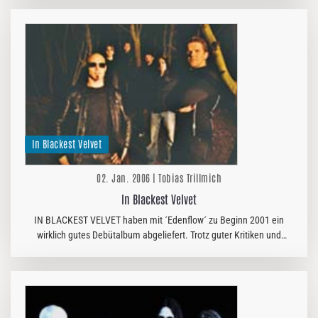
nutzte…
In Blackest Velvet
02. Jan. 2006 | Tobias Trillmich
In Blackest Velvet
IN BLACKEST VELVET haben mit ´Edenflow´ zu Beginn 2001 ein
wirklich gutes Debütalbum abgeliefert. Trotz guter Kritiken und
einem Deal auf dem eigens für sie gegründeten Prophecies
Unterlabel…