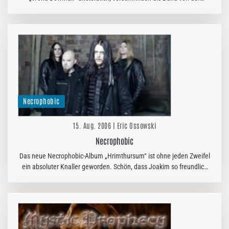
Bildoberfläche und leben für die Fans doch weiter wie kaum einen
andere…
Necrophobic
15. Aug. 2006 | Eric Ossowski
Necrophobic
Das neue Necrophobic-Album „Hrimthursum“ ist ohne jeden Zweifel
ein absoluter Knaller geworden. Schön, dass Joakim so freundlich
war, mir einige Fragen zu beantworten. Twilight: Lass uns doch mal…