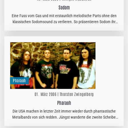
Sodom
Eine Fuss vom Gas und mit erstaunlich melodische Parts ohne den
klassischen Sodomsound zu verlieren. So präsentieren Sodom ihr
neues gleichnamiges Album. Grund, um mit Tom Angelripper ein
bischen zu…
Pharaoh
01. März 2006 | Thorsten Zwingelberg
Pharaoh
Die USA machen in letzter Zeit immer wieder durch phantastische
Metalbands von sich redden. Jüngst wanderte die zweite Scheibe
der Ostküsten Powermetaller von Pharaoh in die Läden und daher