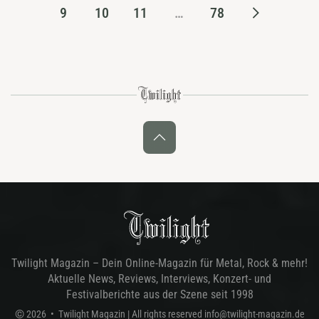
9
10
11
…
78
Twilight Magazin – Dein Online-Magazin für Metal, Rock & mehr!
Aktuelle News, Reviews, Interviews, Konzert- und
Festivalberichte aus der Szene seit 1998
©
2026
•
Twilight Magazin
| All rights reserved
info@twilight-magazin.de