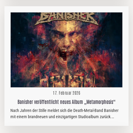
weltweit über Reaper Entertainment erscheinen wird. Inspiriert von
der legendären japanischen Monster-Mythologie entstand „Gojira“
während des Songwriting-Prozesses zu The Land Of The Rising Sun
– Part 2 und entwickelte sich schnell zu einem der
energiegeladensten Tracks des Albums. Getragen von einem
kraftvollen, sofort eingängigen Refrain, verbindet der Song rohe,
treibende Härte mit einer…
17. Februar 2026
Banisher veröffentlicht neues Album „Metamorphosis“
Nach Jahren der Stille meldet sich die Death-Metal-Band Banisher
mit einem brandneuen und einzigartigen Studioalbum zurück.
„Metamorphosis“ ist ab heute über Selfmadegod Records erhältlich.
„Metamorphosis“ zeugt von der vielschichtigen Entwicklung der