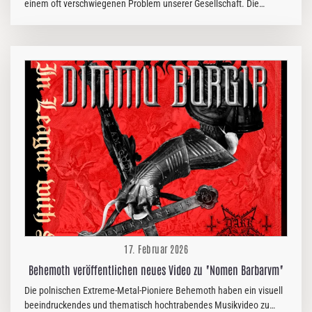
einem oft verschwiegenen Problem unserer Gesellschaft. Die
düstere Powerballade ist ein Glanzstück für die ausdrucksstarke
Reibeisenstimme von Michael Robert Rhein (In Extremo). Die dunkle
Leere des Alleinseins geht hier tief unter die Haut und wird durch ein
atmosphärisches Musikvideo ausdrucksstark in Szene gesetzt. D Am
20.02.2026 erscheint dann der lang ersehnte Nachfolger des
selbstbetitelten Debütalbums von UNIVERSUM25 aus dem Jahr
2023. Musikalisch schließt „Die Maschinen wollen…
17. Februar 2026
Behemoth veröffentlichen neues Video zu "Nomen Barbarvm"
Die polnischen Extreme-Metal-Pioniere Behemoth haben ein visuell
beeindruckendes und thematisch hochtrabendes Musikvideo zu