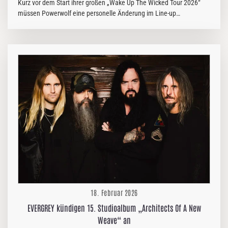
Kurz vor dem Start ihrer großen „Wake Up The Wicked Tour 2026“
müssen Powerwolf eine personelle Änderung im Line-up
bekanntgeben. Gitarrist Matthew Greywolf wird die kommende Tour
aus privaten Gründen leider nicht begleiten können. Als würdiger
Ersatz springt Dom R. Crey ein, der die Band auf den anstehenden
Shows unterstützen wird. Bandseitig zeigt man sich überzeugt, dass
er sich musikalisch wie persönlich nahtlos einfügen wird. Der
energiegeladenen Live-Atmosphäre und den geplanten,
unvergesslichen Metal-Nächten soll diese Änderung keinen Abbruch
tun. Matthew Greywolf selbst richtet sich…
18. Februar 2026
EVERGREY kündigen 15. Studioalbum „Architects Of A New
Weave“ an