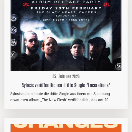
Band. „Alles kommt zurück: Wir haben gerade unser neues Line-up
vorgestellt und freuen uns riesig, mit Deutschlands führendem
Death-Metal-Label und unserem langjährigen Weggefährten
Thomas Strater…
05. Februar 2026
Sylosis veröffentlichen dritte Single "Lacerations"
Sylosis haben heute die dritte Single aus ihrem mit Spannung
erwarteten Album „The New Flesh“ veröffentlicht, das am 20.
Februar über Nuclear Blast Records erscheint. „The New Flesh“ wird
als beeindruckendes Zeugnis zerstörerischer Riffs, prägnanter
Melodien und raffinierter, brachialer Kraft gefeiert. Die neue Single,
der psychologische Kracher „Lacerations“, zeigt Sylosis auf dem
Höhepunkt ihrer Karriere – vollgepackt mit hymnischen Hooks,