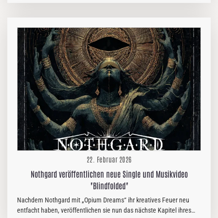
Berzan Önen. Um die neue Besetzung zu präsentieren, findet
Nevermores erster Live-Auftritt am 1. April 2026 in Istanbul, Türkei,
statt. Gitarrist Jeff Loomis und Schlagzeuger Van Williams äußern
sich zu diesem neuen Kapitel: „Wir freuen uns riesig, bekannt geben
zu können, dass Nevermore offiziell bei Reigning Phoenix Music
unter Vertrag steht! Von Anfang an war klar, dass sie der perfekte
Partner für die neue…
22. Februar 2026
Nothgard veröffentlichen neue Single und Musikvideo
"Blindfolded"
Nachdem Nothgard mit „Opium Dreams“ ihr kreatives Feuer neu
entfacht haben, veröffentlichen sie nun das nächste Kapitel ihres