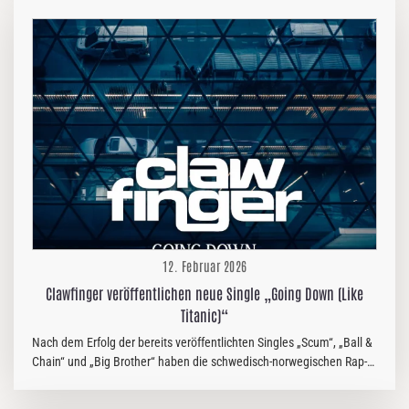
das herausfordert, überwältigt und zugleich fasziniert. Die Songs
führen wie ein kontrollierter Sturz in eine von Schatten
durchdrungene Welt: getragen von wuchtigen Gitarren,
kompromisslosen Rhythmen und der neuen Stimme von Frontmann
Timm, der Schmerz, Wut und unerschütterliche Stärke in pure
Energie verwandelt. "Neon Dom" ist mehr als…
12. Februar 2026
Clawfinger veröffentlichen neue Single „Going Down (Like
Titanic)“
Nach dem Erfolg der bereits veröffentlichten Singles „Scum“, „Ball &
Chain“ und „Big Brother“ haben die schwedisch-norwegischen Rap-
Metal-Pioniere Clawfinger ihre neueste Single „Going Down (Like
Titanic)“ herausgebracht. Der Song stammt aus ihrem mit Spannung