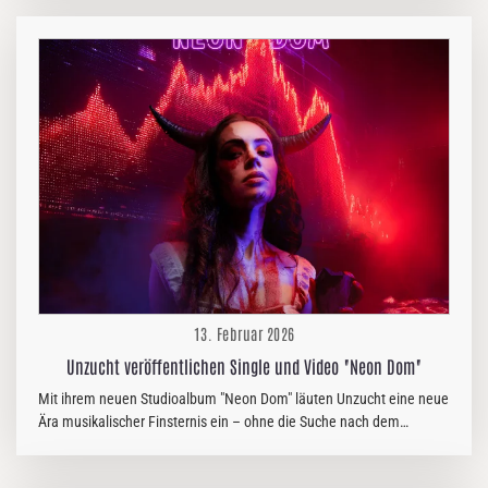
filled Vinyl (lim. 50 Stück) Glitter Sand filled Vinyl (lim. 50 Stück)
Black/green color in color effect vinyl (lim. 111 Stück) Hier kann das
Album vorbestellt werden: https://noisyplastics.com Die Version
„Black/green color in color effect vinyl (lim. 111 Stück)“ gibt es auch
bei Supreme Chaos Records: …
13. Februar 2026
Unzucht veröffentlichen Single und Video "Neon Dom"
Mit ihrem neuen Studioalbum "Neon Dom" läuten Unzucht eine neue
Ära musikalischer Finsternis ein – ohne die Suche nach dem
erlösenden Licht aufzugeben. Das Werk vereint brachiale Intensität
mit tiefschwarzer Emotionalität und erschafft ein Klangpanorama,