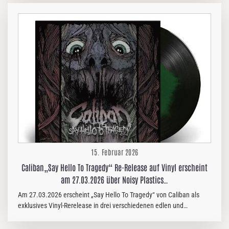
Band und ist ihre bisher reifste, vielseitigste und eklektischste
Veröffentlichung, die den modernen Death Metal auf ein neues
Level hebt. Das Album ist eine willkommene Abwechslung und
zugleich eine Reflexion über die turbulente Welt, die die Band
geprägt hat. Tief in der Bandgeschichte verwurzelt, greift es auch
die übergreifenden Themen…
15. Februar 2026
Caliban„Say Hello To Tragedy“ Re-Release auf Vinyl erscheint
am 27.03.2026 über Noisy Plastics…
Am 27.03.2026 erscheint „Say Hello To Tragedy“ von Caliban als
exklusives Vinyl-Rerelease in drei verschiedenen edlen und
hochwertigen Versionen über Noisy Plastics Records / Red Flame
Distribution. Folgende Versionen sind ab sofort vorbestellbar: Liquid