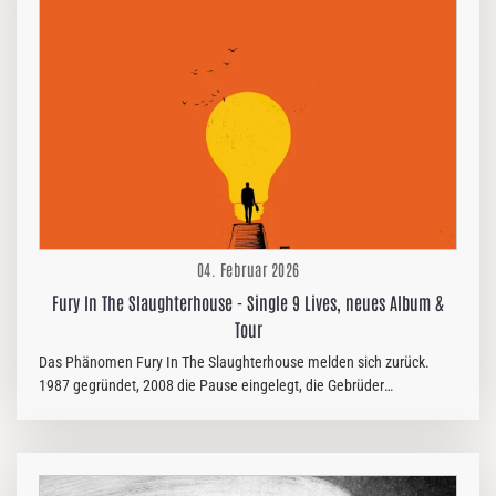
messerscharf und höllisch heavy. Der Track vereint Brutalität und
Ohrwurmcharakter in perfekter Symbiose. Josh Middleton erklärte:
„Lacerations hat…
04. Februar 2026
Fury In The Slaughterhouse - Single 9 Lives, neues Album &
Tour
Das Phänomen Fury In The Slaughterhouse melden sich zurück.
1987 gegründet, 2008 die Pause eingelegt, die Gebrüder
Wingenfelder machten unter ihrem Familiennamen weiter Musik,
2011, 2013 und 2017 erfolgten ein paar Auftritte, wer rechnen kann,
2017 wegen des Bandjubiläums. Dann 2021 das Comeback mit dem
Album NOW, mit dem sie Platz 2 der Charts erreichten. 2023