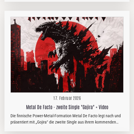
bedeutendsten Metal-Bands Norwegens. Das langjährige Duo Fenriz
& Nocturno Culto inspirierte eine ganze Generation von Bands und
blieb sich in seinem mittlerweile umfangreichen Katalog stets treu.
Sie widmeten sich der Kunst des Riffs und gingen ihren eigenen
Weg, indem sie die Band unermüdlich gegen den Strom der Trends
steuerten. Von der Death/Doom-Technik ihres Debüt-Meisterwerks
„Soulside Journey“…
17. Februar 2026
Metal De Facto - zweite Single "Gojira" + Video
Die finnische Power-Metal-Formation Metal De Facto legt nach und
präsentiert mit „Gojira“ die zweite Single aus ihrem kommenden
Album „The Land Of The Rising Sun – Part 2“,das am 6. März 2026