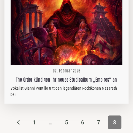
und erdverbundene Energie ineinanderfließen. Hexvessel
kommentiert: „Ich bin stolz, endlich eine Tournee zur Feier der
Veröffentlichung von ‚Nocturne‘…
02. Februar 2026
The Order kündigen ihr neues Studioalbum „Empires“ an
Vokalist Gianni Pontillo tritt den legendären Rockikonen Nazareth
bei
1
…
5
6
7
8