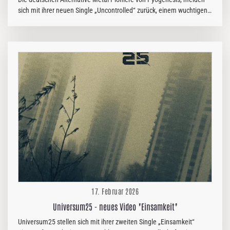
sich mit ihrer neuen Single „Uncontrolled“ zurück, einem wuchtigen
und kompromisslosen Track, der tief in die Turbulenzen der
Adoleszenz und des emotionalen Erwachens eintaucht. Sänger Flo
V. Schwarz beschreibt “Uncontrolled“ als roh und ungefiltert. “Es
fühlte sich befreiend und brutal ehrlich an, ihn zu schreiben. Der
Song ist emotional aufgeladen und fängt den gewiussen Moment
ein, in dem die Hormone verrückt spielen. Er beschreibt, was in
jungen Menschen vor sich geht, wenn sich alles verändert, während
sie versuchen, ihren…
17. Februar 2026
Universum25 - neues Video "Einsamkeit"
Universum25 stellen sich mit ihrer zweiten Single „Einsamkeit“