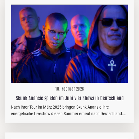
26-minütiges Feuerwerk aus eklektischer und knallharter Musik, das
beweist, dass Angel Du$ts Drang, authentischen aggressiven Rock
‚n‘ Roll zu machen, wirklich keine Grenzen kennt. "COLD 2 THE
TOUCH" folgt auf Angel Du$ts Album BRAND NEW SOUL aus dem
Jahr 2023 (das von Fans…
10. Februar 2026
Skunk Anansie spielen im Juni vier Shows in Deutschland
Nach ihrer Tour im März 2025 bringen Skunk Anansie ihre
energetische Liveshow diesen Sommer erneut nach Deutschland.
Mit im Gepäck haben sie ihr erstes Studioalbum nach acht Jahren
„The Painful Truth“ (2025), mit dem sie einmal mehr beweisen,
warum sie immer noch als einer der spannendsten, kraftvollsten