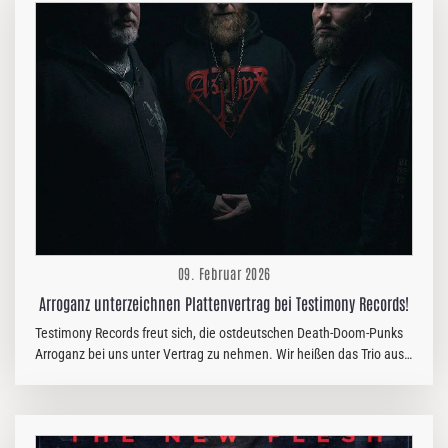
sich 'ne Träne verdrücken muss, als Erinnerung, dass es sich immer
lohnen wird, die Hoffnung nicht zu verlieren. "Smile" ist so ein Song,
wie nur Madsen ihn schreiben können. Denn obwohl ihre Stücke in
jeder Live-Situation seit jeher gnadenlos abräumen, gelingt es dem
Gespann…
09. Februar 2026
Arroganz unterzeichnen Plattenvertrag bei Testimony Records!
Testimony Records freut sich, die ostdeutschen Death-Doom-Punks
Arroganz bei uns unter Vertrag zu nehmen. Wir heißen das Trio aus
Cottbus herzlich in unserem tödlichen Roster willkommen! Arroganz
werden ihr siebtes Album in Kürze über Testimony Records
veröffentlichen. Arroganz-Kommentar: „Das fühlt sich an wie eine
Wiedergeburt!“, schwärmt Sänger und Bassist -K- im Namen der