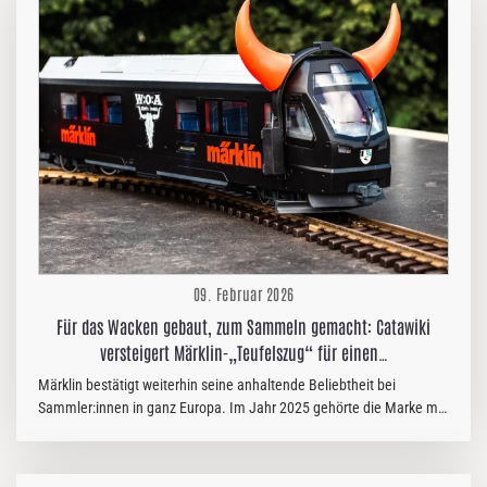
Bands gelten – sowohl auf Platte als auch live. Als Skunk Anansie
1994 in London gegründet wurde, stand die Musikszene ganz im
Zeichen des Britpop – dominiert von weißen Männern und ihren
Gitarren. Doch die vier Bandmitglieder Deborah „Skin“ Dyer, Martin
„Ace“ Kent, Richard „Cass“ Lewis und…
09. Februar 2026
Für das Wacken gebaut, zum Sammeln gemacht: Catawiki
versteigert Märklin-„Teufelszug“ für einen…
Märklin bestätigt weiterhin seine anhaltende Beliebtheit bei
Sammler:innen in ganz Europa. Im Jahr 2025 gehörte die Marke mit
einem Spitzenwert von Zehntausenden von Suchanfragen an einem
einzigen Tag zu den zehn meistgesuchten Spielzeugmarken
auf Catawiki, dem führenden Online-Marktplatz für besondere