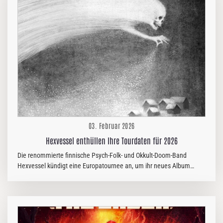
schafften sie mit dem Album HOPE erstmalig einen ersten Platz in
den Charts. Ausdrücklich erwähnenswert ist dabei auch die große
Spendenaktion für Hoffnung verändert alles während der
Begleittour, mit der sie um die 200.000 EUR…
03. Februar 2026
Hexvessel enthüllen Ihre Tourdaten für 2026
Die renommierte finnische Psych-Folk- und Okkult-Doom-Band
Hexvessel kündigt eine Europatournee an, um ihr neues Album
„Nocturne“ zu präsentieren. Das Werk ist durchdrungen von
heidnischen und animistischen Einflüssen und vereint Natur und das
Unsichtbare. Für diese Konzertreihe tun sich Hexvessel mit den
französischen Pionieren des Okkult-Rock, Aluk Todolo, zusammen,
die kürzlich „Lux“ veröffentlicht haben – ein Album, auf dem Licht