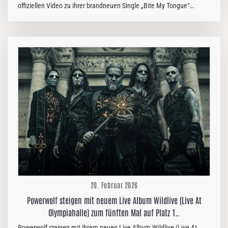
offiziellen Video zu ihrer brandneuen Single „Bite My Tongue“
zurück! Der Song, angetrieben von kraftvollen Riffs und treibenden
Grooves, unterstreicht die Fähigkeit der Band, rohe Härte mit
eingängigen Melodien zu verbinden. Gegründet von Schlagzeuger
Anders Johansson und seinen Söhnen Karl und Nick, haben sich
Tungsten schnell zu einer der meistdiskutierten Bands der
modernen Metal-Szene entwickelt. Mit einem Sound, der im
klassischen Heavy Metal verwurzelt, aber durch einen
zeitgenössischen Touch verfeinert ist, hat sich die Band…
20. Februar 2026
Powerwolf steigen mit neuem Live Album Wildlive (Live At
Olympiahalle) zum fünften Mal auf Platz 1…
Powerwolf steigen mit ihrem neuen Live Album Wildlive (Live At