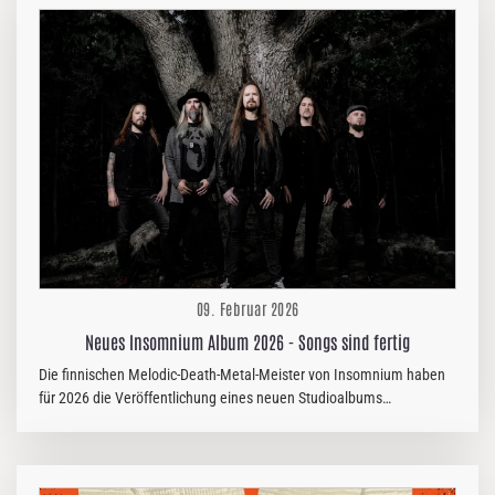
Objekte,. Die stärksten Abnehmermärkte sind Deutschland und die
Niederlande. Aus diesem Anlass wird nun erstmals ein eigens
angefertigtes Märklin-Modell direkt auf der Plattform versteigert. Bei
dem Auktionsobjekt handelt es sich um den Orginal „Devil Train“, der
von der…
09. Februar 2026
Neues Insomnium Album 2026 - Songs sind fertig
Die finnischen Melodic-Death-Metal-Meister von Insomnium haben
für 2026 die Veröffentlichung eines neuen Studioalbums
angekündigt. Nachdem die Band in den vergangenen Jahren mit
ihrem epischen Sound, tiefgründigen Konzepten und internationalen
Tourneen große Erfolge feiern konnte, wächst die Spannung
innerhalb der Metal-Community spürbar. Konkreter wurde es zuletzt