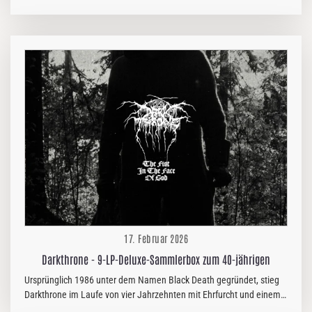
ihrem Song „Nomen Barbarvm“ veröffentlicht, einem der Highlights
ihres von Kritikern gefeierten Albums „The Shit Ov God“. Das
apokalyptische Video, unter der Regie von Dariusz Szermanowiczr,
besticht durch tiefgründige Symbolik und verweist auf okkulte
Traditionen sowie eine bewusste Subversion religiöser Ikonografie –
ganz im Sinne von Behemoths künstlerischer Mission. Freuen Sie
sich auf filmische Höchstqualität mit dramatischer Beleuchtung,
aufwendigen Kostümen und…
17. Februar 2026
Darkthrone - 9-LP-Deluxe-Sammlerbox zum 40-jährigen
Ursprünglich 1986 unter dem Namen Black Death gegründet, stieg
Darkthrone im Laufe von vier Jahrzehnten mit Ehrfurcht und einem
gewissen zweifelhaften Ruf zum Star auf und zählt heute zu den