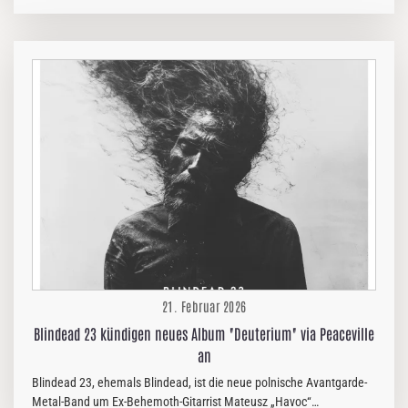
Comebacks: „Blindfolded“ – ab sofort erhältlich, zusammen mit
einem packenden neuen Musikvideo. Mit „Blindfolded“ setzen
Nothgard ihr kraftvolles Comeback fort und tauchen noch tiefer in
den dunklen Kern des epischen Melodic Death Metal ein. Der Song
ist härter und finsterer. Fantastische Riffs, massive Grooves und
cineastische Atmosphären erzeugen ein intensives Gefühl der
Unruhe. Textlich erkundet „Blindfolded“ Themen wie Manipulation,
Korruption und blinden…
21. Februar 2026
Blindead 23 kündigen neues Album "Deuterium" via Peaceville
an
Blindead 23, ehemals Blindead, ist die neue polnische Avantgarde-
Metal-Band um Ex-Behemoth-Gitarrist Mateusz „Havoc“