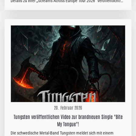
Details zu ihrer „Screams Across Europe Tour 2026“ veröffentlicht!
Die Death-Metal-Maschine aus Florida wird den Kontinent mit
vernichtenden, aggressiven Shows in Schutt und Asche legen.
Anlass ist ihr mit Spannung erwartetes neues Album „Screams From
Beneath The Surface“, das am 13. März 2026 über Metal Blade
Records (lizenziert von Conquest Music Inc.) erscheint. Als Special
Guests verstärken Bio Cancer, Reject The Sickness und Deadwood
das Gemetzel. Macht euch bereit für gnadenlose, kompromisslose
Shows! Diese gigantische Tour…
20. Februar 2026
Tungsten veröffentlichen Video zur brandneuen Single "Bite
My Tongue"!
Die schwedische Metal-Band Tungsten meldet sich mit einem