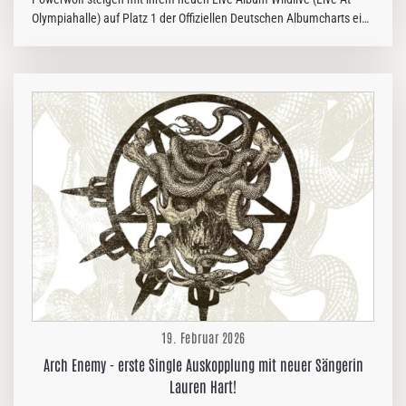
Olympiahalle) auf Platz 1 der Offiziellen Deutschen Albumcharts ein.
Damit ist die Erfolgsband nach Preachers Of The Night (2013), The
Sacrament Of Sin (2018), The Monumental Mass - A Cinematic
Metal Event (2022) und Wake Up The Wicked (2024) bereits zum
fünften Mal an der Spitze der deutschen Charts - und zementieren
damit ihren Status als eine der aktuell erfolgreichsten Bands!
Daneben hat sich die Band durch Premium Slots auf den wichtigsten
Rock- und Metal Festivals wie…
19. Februar 2026
Arch Enemy - erste Single Auskopplung mit neuer Sängerin
Lauren Hart!