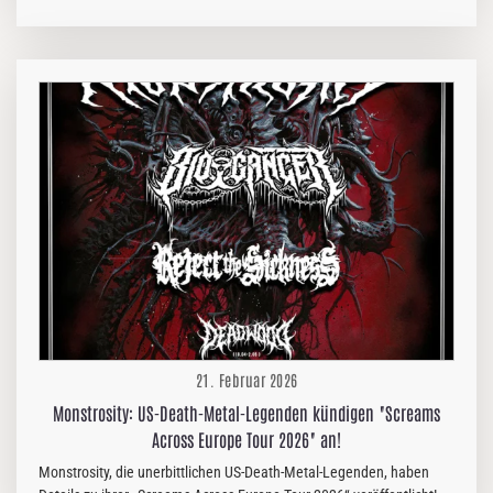
Smierzchalski. Zum hochkarätigen Line-up gehören außerdem Roger
Öjersson (ex-Katatonia) und Pawel „Pavulon“ Jaroszewicz (Vltimas,
ex-Vader, ex-Decapitated). Blindead 23 haben heute ihr mit
Spannung erwartetes Debütalbum „Deuterium“ angekündigt und
gleichzeitig einen neuen Visualizer zur ersten Single und dem
Titeltrack veröffentlicht. Diese neue Besetzung der Band verbindet
die Atmosphäre früherer Blindead-Aufnahmen – Sludge und Post-
Metal mit schweren Riffs und hypnotischer…
21. Februar 2026
Monstrosity: US-Death-Metal-Legenden kündigen "Screams
Across Europe Tour 2026" an!
Monstrosity, die unerbittlichen US-Death-Metal-Legenden, haben