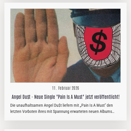
erwarteten Studioalbum „Before We All Die“, das am 20. Februar
über PERCEPTION – A Division Of Reigning Phoenix Music erscheint.
„Before We All Die“ ist Clawfingers erstes Studioalbum seit 19
Jahren und fängt die für die Band typische Mischung aus
messerscharfem Rap, treibenden Grooves und bissiger
Gesellschaftskritik ein, die…
11. Februar 2026
Angel Du$t - Neue Single "Pain Is A Must" jetzt veröffentlicht!
Die unaufhaltsamen Angel Du$t liefern mit „Pain Is A Must" den
letzten Vorboten ihres mit Spannung erwarteten neuen Albums
"COLD 2 THE TOUCH“, das am Freitag endlich in die Läden kommt
und präsentieren ein neues Video zum Song: "COLD 2 THE TOUCH"
erscheint am 13.02. über Run For Cover Records (Cargo) und ist ein