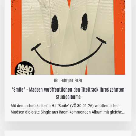
durch Aussagen von Sänger und Bassist Niilo Sevänen. Demnach ist
das Songmaterial für das kommende Werk bereits vollständig
fertiggestellt. Die kreative Hauptphase des Songwritings gilt damit
als abgeschlossen, was den Fokus nun…
09. Februar 2026
"Smile" - Madsen veröffentlichen den Titeltrack ihres zehnten
Studioalbums
Mit dem schnörkellosen Hit "Smile" (VÖ 30.01.26) veröffentlichen
Madsen die erste Single aus ihrem kommenden Album mit gleichem
Namen. "Smile" erscheint am 29.05.26 über das bandeigene Label
Goodbye Logik Records & liefert den Soundtrack zum Weitermachen,
wenn es wieder zu schwer scheint, zum Lachen, auch wenn man