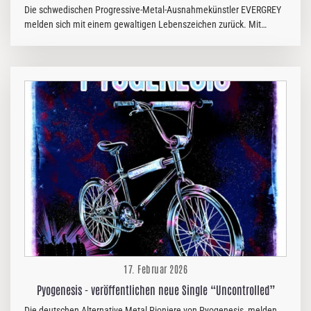
Die schwedischen Progressive-Metal-Ausnahmekünstler EVERGREY
melden sich mit einem gewaltigen Lebenszeichen zurück. Mit
„Architects Of A New Weave“ kündigt die Band ihr mittlerweile 15.
Studioalbum an, das am 5. Juni 2026 über Napalm Records
erscheinen wird. Nur wenige Tage nach Veröffentlichung werden die
Schweden zudem als Special Guest bei ausgewählten Terminen der
„Run For Your Lives World Tour“ von IRON MAIDEN auftreten — ein
eindrucksvolles Live-Umfeld für ein Album, das inhaltlich wie
musikalisch neue Intensität verspricht. Zwischen Sturm, Schuld und
Selbstbefreiung Inhaltlich…
17. Februar 2026
Pyogenesis - veröffentlichen neue Single “Uncontrolled”
Die deutschen Alternative Metal Pioniere von Pyogenesis, melden