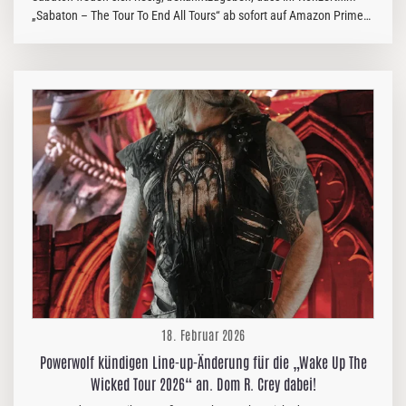
„Sabaton – The Tour To End All Tours“ ab sofort auf Amazon Prime
Video, Apple TV und YouTube in vielen Ländern verfügbar ist. Das
bedeutet, ihr könnt die „Tour To End All Tours“, die 2023 durch
Europa tourte und 2024 weltweit in die Kinos kam, jetzt ganz
bequem von eurem Sofa aus erleben und die Sabaton-Energie direkt
in euer Wohnzimmer holen. Also, trommelt eure Freunde
zusammen … und los geht’s! „Sabaton – The Tour To End All Tours“
bedeutet der Band sehr viel. Der Film wurde 2023 im ausverkauften
Ziggo Dome in Amsterdam…
18. Februar 2026
Powerwolf kündigen Line-up-Änderung für die „Wake Up The
Wicked Tour 2026“ an. Dom R. Crey dabei!