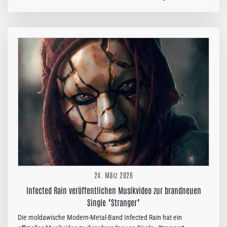
17. April erscheint – Vorbestellungen sind HIER möglich.
„Apostasy“, das sich bereits 2025 zu einem festen Bestandteil der
Live-Sets der Band entwickelt hat, fängt die Balance zwischen
kontrollierter Intensität und roher Emotion ein. Der Track beginnt mit
einem Sample des Philosophen Jiddu Krishnamurti, der die Rolle der
Religion bei der Gestaltung falscher Realitäten und aufgezwungener
Wahrheiten hinterfragt. Von dort aus entwickelt sich „Apostasy“ zu
einer…
24. März 2026
Infected Rain veröffentlichen Musikvideo zur brandneuen
Single "Stranger"
Die moldawische Modern-Metal-Band Infected Rain hat ein