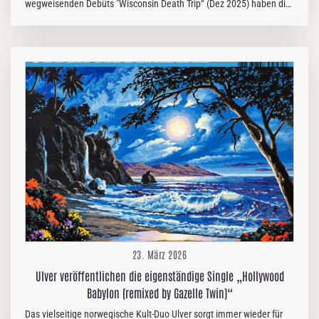
wegweisenden Debüts "Wisconsin Death Trip“ (Dez 2025) haben die
Metal-Titanen Static-X einen Visualizer für den Bonus-Track „Down“
enthüllt. Das Stück kombiniert Lyric-Video-Elemente, Motion
Graphics, die aus bisher nie gesehenen Bildern des ursprünglichen
Bandfotografen Exum erstellt wurden, und tatsächliches Video, das
am Set des Fotoshootings von 1998 aufgenommen wurde. Die
Fotos—vor kurzem aus den Archiven des Albumshootings von 1998
wiederentdeckt—bringen frischen visuellen Kontext zu einer
prägenden Ära in der…
23. März 2026
Ulver veröffentlichen die eigenständige Single „Hollywood
Babylon (remixed by Gazelle Twin)“
Das vielseitige norwegische Kult-Duo Ulver sorgt immer wieder für