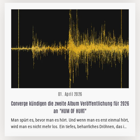
brandneue Single „The Wretch“. Angetrieben von unerbittlichen,
galoppierenden Riffs und treibenden Percussion-Elementen, bietet
„The Wretch“ die für die Band typischen, erdbebenartigen
Breakdowns, die im Refrain durch eindringliche Melodien perfekt
ausbalanciert werden. Der perfekte Soundtrack für ihre Rückkehr auf
die Bühne. Will Putney…
01. April 2026
Converge kündigen die zweite Album Veröffentlichung für 2026
an "HUM OF HURT"
Man spürt es, bevor man es hört. Und wenn man es erst einmal hört,
wird man es nicht mehr los. Ein tiefes, beharrliches Dröhnen, das im
Hintergrund pocht. Wissenschaftler sagen, es bewege sich zwischen
30 und 40 Hertz. Es wurde in Ipswich, Massachusetts; Auckland,