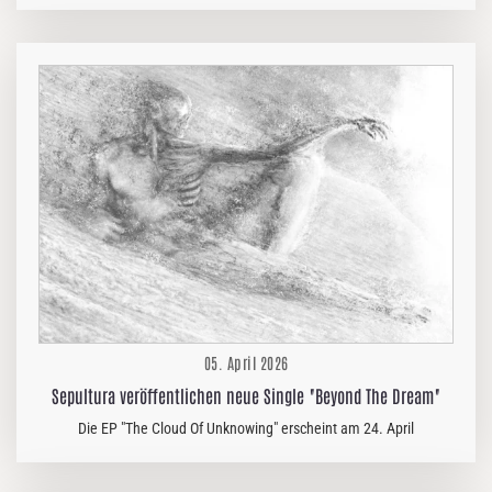
Veröffentlichung ihrer Debüt-EP „Dark Matter“ im Jahr 2024, die nun
im Rahmen ihres laufenden Zyklus wiederveröffentlicht wird, werden
alle Tracks der EP auch auf dem kommenden Album enthalten sein.
„Endbringer spiegelt alles wider, was wir als Band bisher aufgebaut
haben – düsterer, härter und fokussierter. Das Album behandelt
Themen wie innere Konflikte, Zusammenbruch, Transformation
und…
05. April 2026
Sepultura veröffentlichen neue Single "Beyond The Dream"
Die EP "The Cloud Of Unknowing" erscheint am 24. April