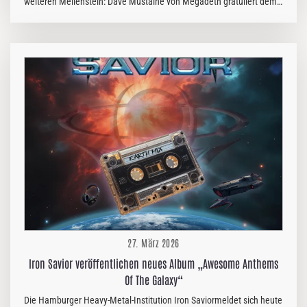
weiteren Meilenstein: Dave Mustaine von Megadeth gratuliert dem
Label zum weltweiten Erfolg des neuesten Albums der Band, das
auf Platz 1 der Billboard Top 200 einstieg. Dieser Erfolg ist ein
bedeutender Meilenstein für Frontiers und seine Partner und
unterstreicht das kontinuierliche Wachstum und die globale
Bedeutung des Labels. Mustaine richtete eine Videobotschaft an
Serafino Perugino, Präsident und CEO von Frontiers, und das
gesamte Team, um die erfolgreiche Zusammenarbeit hinter der
Kampagne zu würdigen. In dem Video sagt…
27. März 2026
Iron Savior veröffentlichen neues Album „Awesome Anthems
Of The Galaxy“
Die Hamburger Heavy-Metal-Institution Iron Saviormeldet sich heute