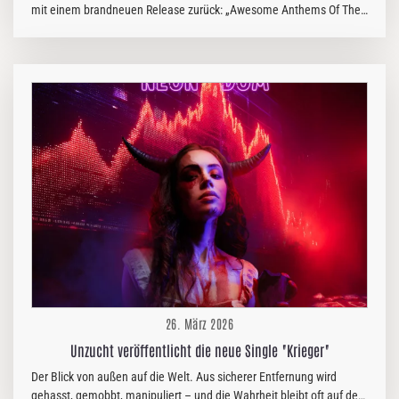
mit einem brandneuen Release zurück: „Awesome Anthems Of The
Galaxy“ ist ab sofort über PERCEPTION – A Division Of Reigning
Phoenix Music erhältlich. Auf dem Album verwandelt die Band rund
um Piet Sielck legendäre Hits der 80er-Jahre in kraftvolle,
melodische Metal-Hymnen und verbindet dabei Nostalgie mit der
typischen Iron Savior-Power. Reaktionen aus der Musikpresse auf
das Album fallen entsprechend positiv aus: Das Rock Magazin
schreibt das es „mit deutlichem Hitpotenzial überrascht!", auch das
Break Out Magazin ist…
26. März 2026
Unzucht veröffentlicht die neue Single "Krieger"
Der Blick von außen auf die Welt. Aus sicherer Entfernung wird
gehasst, gemobbt, manipuliert – und die Wahrheit bleibt oft auf der