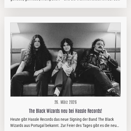
Strecke. Sie ist schlichtweg nicht spannend genug. Depressionen,
unsichtbare anonyme Gegner und ein Schlachtfeld aus Ängsten.
Hatespeech, Ragebait und Fake News die ungefiltert ins Netz
unserer Zeit geblasen werden, ohne Rücksicht auf Herz und Seele.
Zerstörung ist einfach unser Gebet. Da kann einen manchmal nur
Musik retten, das Abtauchen in eine andere und durchweg
ehrlichere Welt, die dich noch nie enttäuscht oder allein gelassen
hat. Mit…
26. März 2026
The Black Wizards neu bei Hassle Records!
Heute gibt Hassle Records das neue Signing der Band The Black
Wizards aus Portugal bekannt. Zur Feier des Tages gibt es die neue