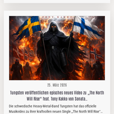
Single „Killing The Buzz“. In „Killing The Buzz“ hinterlässt das Trio
aus Porto einen markanten ersten Eindruck: Der drahtige,
energiegeladene Gesang von Joana Brito wechselt sich mit den
rauen Antworten von José Gomes ab, getragen von einem
stampfenden, gewundenen Groove und dem unruhigen
Schlagzeugspiel von Helena Peixoto. „“Do you print yourself out
pretty to look better in banners?” “,…
25. März 2026
Tungsten veröffentlichen episches neues Video zu „The North
Will Rise“ feat. Tony Kakko von Sonata…
Die schwedische Heavy-Metal-Band Tungsten hat das offizielle
Musikvideo zu ihrer kraftvollen neuen Single „The North Will Rise“