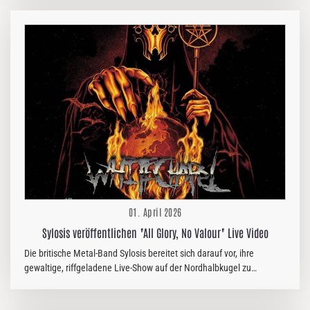
erscheint, bietet dreizehn brachiale und zugleich bemerkenswert
abwechslungsreiche Tracks, die den Status der Band als eine der
prägendsten Kräfte der extremen Musik untermauern. Shagrath
kommentiert: „Ich finde, wir haben uns musikalisch auf diesem
Album selbst übertroffen. Es war ein langer und anspruchsvoller
Prozess, aber zu sehen, wie alles…
01. April 2026
Sylosis veröffentlichen "All Glory, No Valour" Live Video
Die britische Metal-Band Sylosis bereitet sich darauf vor, ihre
gewaltige, riffgeladene Live-Show auf der Nordhalbkugel zu
präsentieren. Nächste Woche startet die Band eine gigantische,
einmonatige Tournee durch Nordamerika, zusammen mit Bleed