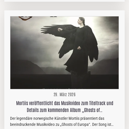
sondern stellt auch eine neue Sängerin vor: die schwedisch-
englische Musikerin Nicole Willerton. Amberian Dawn-Gründer,
Multiinstrumentalist und Hauptkomponist Tuomas Seppälä
kommentiert die einvernehmliche Trennung: „Wir möchten Capri von
Herzen für die unglaubliche gemeinsame Zeit danken. Über zehn
Jahre hinweg haben wir fünf Alben aufgenommen, sind um die Welt
getourt und haben so viel zusammen…
29. März 2026
Mortiis veröffentlicht das Musikvideo zum Titeltrack und
Details zum kommenden Album „Ghosts of…
Der legendäre norwegische Künstler Mortiis präsentiert das
beeindruckende Musikvideo zu „Ghosts of Europa“. Der Song ist