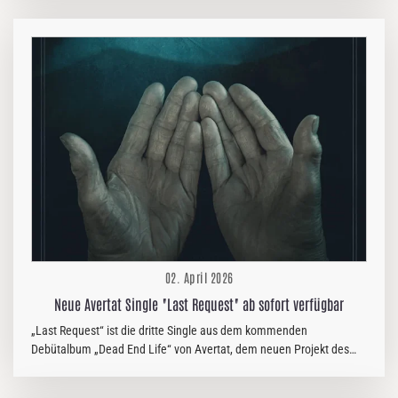
Kampagne startet am 2. April 2026 und wird von einer brandneuen
Lordi-Single und einem Video mit dem Titel „Pantamera (PAN-TAH-
MEH-RAH!)“ begleitet. Bekannt für ihre imposanten Bühnenauftritte,
ihre theatralische Bühnenpräsenz und ihre Erfolge beim Eurovision
Song Contest, widmen sich Lordi nun der Nachhaltigkeit und bringen
ihre unverkennbare Shock-Rock-Energie in eine der wirkungsvollsten
Umweltinitiativen…
02. April 2026
Neue Avertat Single "Last Request" ab sofort verfügbar
„Last Request“ ist die dritte Single aus dem kommenden
Debütalbum „Dead End Life“ von Avertat, dem neuen Projekt des
ehemaligen Décembre Noir-Masterminds Sebastian Görlach. Als
Sebastian Görlach im Frühjahr 2024 Décembre Noir verließ,