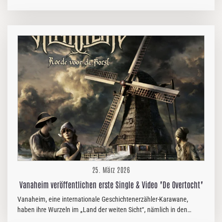
veröffentlicht, in der Tony Kakko von Sonata Arctica als Gastmusiker
mitwirkt. Der Song vereint epische Melodien, donnernde Rhythmen
und kraftvollen Gesang und präsentiert damit die für die Band
typische Mischung aus klassischem Heavy-Metal-Spirit und
moderner Präzision. „The North Will Rise“ besticht durch seine
hymnische Atmosphäre und cineastische Intensität und ist ein
perfektes Beispiel für Tungstens Markenzeichen: kraftvolles
Songwriting, eingängige Hooks und…
25. März 2026
Vanaheim veröffentlichen erste Single & Video "De Overtocht"
Vanaheim, eine internationale Geschichtenerzähler-Karawane,
haben ihre Wurzeln im „Land der weiten Sicht“, nämlich in den
Niederlanden, in der Stadt Tilburg. Seit ihrer Gründung im Jahr 2015