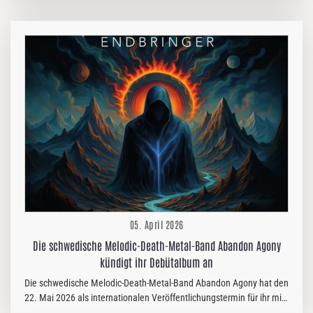
kraftvollen neuen Single „Bleed With Pride“ ein episches, modernes
Metal-Werk. Im Jubiläumsjahr ihres 10-jährigen Bestehens erscheint
die neue Single zeitgleich mit der Ankündigung ihres vierten
Studioalbums „Requiem For A Pipe Dream“, das am 5. Juni 2026
über Reigning Phoenix Music veröffentlicht wird. ... Cyhra-
Frontmann Jake E erklärt: „‚Bleed With Pride‘ handelt davon, zu
lernen, seinen Narben zu…
05. April 2026
Die schwedische Melodic-Death-Metal-Band Abandon Agony
kündigt ihr Debütalbum an
Die schwedische Melodic-Death-Metal-Band Abandon Agony hat den
22. Mai 2026 als internationalen Veröffentlichungstermin für ihr mit
Spannung erwartetes Debütalbum „Endbringer“ festgelegt. Nach der