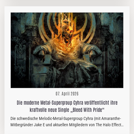
sich dem Schicksal widersetzt und ihren eigenen Weg durch Blut und
Stahl bahnt. Der Song vereint eindringliche Folkmelodien mit
mitreißenden Riffs und cineastischer Intensität und präsentiert die
Talente der Violinistin Laura Emilie Beck (Ællevild, ex-Huldre) und
Charlie Selvig Jensen an der Mandoline. Beide tragen dazu bei,
dass Vansind die emotionale Wucht von Rebellion, Verlust und
Rache…
07. April 2026
Die moderne Metal-Supergroup Cyhra veröffentlicht ihre
kraftvolle neue Single „Bleed With Pride“
Die schwedische Melodic-Metal-Supergroup Cyhra (mit Amaranthe-
Mitbegründer Jake E und aktuellen Mitgliedern von The Halo Effect,
Kamelot, The Crown und Suburban Tribe) präsentiert mit ihrer