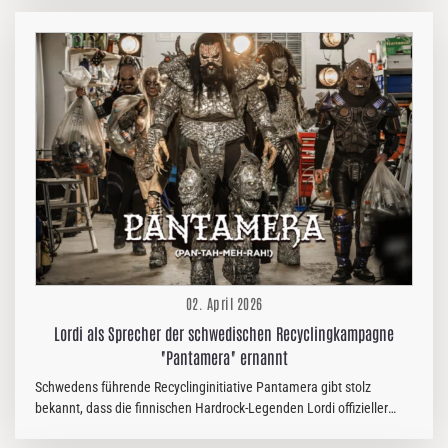
Beobachtungen eindrücklich zu vermitteln. Für „Impending
Doom“ arbeiteten Nervosa erneut mit Martin Furia von den
deutschen Thrash-Legenden Destruction zusammen, wodurch sie
Old-School-Power mit einem modernen Touch verbinden – ein
dominanter Blick in die Zukunft. Das zugehörige Album Slave…
02. April 2026
Lordi als Sprecher der schwedischen Recyclingkampagne
"Pantamera" ernannt
Schwedens führende Recyclinginitiative Pantamera gibt stolz
bekannt, dass die finnischen Hardrock-Legenden Lordi offizieller
Botschafter ihrer nationalen Recyclingkampagne 2026 sind. Die