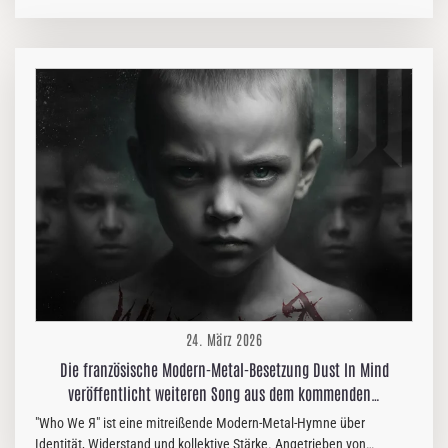
veröffentlichen. Der Song stammt vom kommenden Album der
Band, das noch in diesem Jahr bei ihrem neuen Label Metal Blade
Records erscheinen wird. Die sonst so klare Grenze zwischen
apokalyptischem, schleppendem Blackened Death Metal und
düsterem Urban Trap-Rap wird von Gradience auf aufregende Weise
aufgebrochen. Musikalische Konventionen verschwimmen
zusätzlich durch entwaffnend emotionale und intime Gesangslinien
sowie einen lebendigen Klangteppich voller eisiger…
24. März 2026
Die französische Modern-Metal-Besetzung Dust In Mind
veröffentlicht weiteren Song aus dem kommenden…
"Who We Я" ist eine mitreißende Modern-Metal-Hymne über
Identität, Widerstand und kollektive Stärke. Angetrieben von