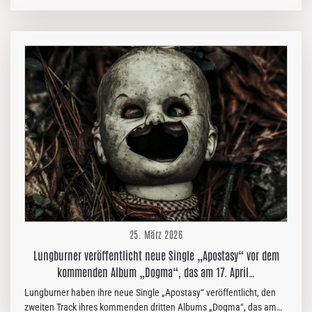
Hass und Diskriminierung einsetzt und gesellschaftliche Teilhabe
und Vielfalt fördert. Seit 2003 bietet das Festival eine Plattform für
Musik, Aufklärungsarbeit und gemeinschaftliches Engagement. In
2026 findet das Festival zum 21. mal statt. Dabei bleibt der Eintritt
wie gewohnt frei! Von Anfang an ist das Festival eine treibende Kraft
in der Förderung gesellschaftlicher Teilhabe und Vielfalt in Duisburg
und der Region. Gemeinnützig und ehrenamtlich organisiert,…
25. März 2026
Lungburner veröffentlicht neue Single „Apostasy“ vor dem
kommenden Album „Dogma“, das am 17. April…
Lungburner haben ihre neue Single „Apostasy“ veröffentlicht, den
zweiten Track ihres kommenden dritten Albums „Dogma“, das am