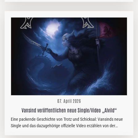
„mehr vom Gleichen“ keine Option mehr war. Der Name ist eine
Hommage an ihr Album von 2015, aber auch ein Statement: das
Erbe bewahren, den Fokus schärfen und noch mehr geben. Ihr
neues Album „Slaves Of Time“ erscheint am 17. April 2026. Es ist
moderner Death Metal mit brutaler Härte, der schwedische
Aggressivität, progressive Präzision und Hardcore-Intensität vereint.
Inhaltlich greift die Band…
07. April 2026
Vansind veröffentlichen neue Single/Video „Alvild“
Eine packende Geschichte von Trotz und Schicksal: Vansinds neue
Single und das dazugehörige offizielle Video erzählen von der
legendären Figur der Alvild, einer Prinzessin, die zur Kriegerin wird,