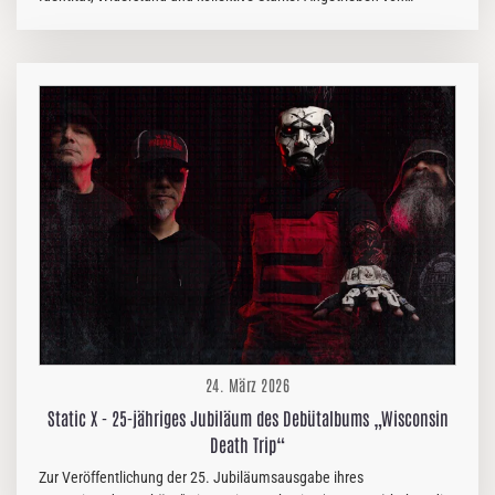
treibenden Grooves, eingängigen Refrains und einer explosiven Live-
Dynamik fängt der Song den Geist einer Band ein, die keine
Kompromisse eingeht. Scharf, direkt und verbindend – Dust In
Mind wandelt Trotz in Verbundenheit um und macht jeden Refrain zu
einem Aufruf zum Kampf. Heavy, hymnisch und wie geschaffen für
die Bühne: "Who We Я" ist mehr als nur ein Song – es ist ein
Statement. Dust in Mind beschreitet neue, mutige Wege. Ständig
in…
24. März 2026
Static X - 25-jähriges Jubiläum des Debütalbums „Wisconsin
Death Trip“
Zur Veröffentlichung der 25. Jubiläumsausgabe ihres