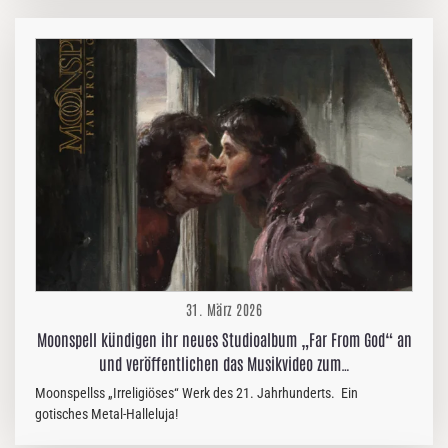
Neuseeland; und Windsor, Ontario, vernommen. Die Bevölkerung
von Taos, New Mexico, verfolgt es seit Jahrzehnten. In
Großbritannien wurde es mit Suiziden in Verbindung gebracht. Nicht
jeder kann es hören. Niemand weiß, woher es kommt. Man nennt es
„The Hum“. Converge haben dieses mysteriöse reale Phänomen
aufgegriffen und es…
31. März 2026
Moonspell kündigen ihr neues Studioalbum „Far From God“ an
und veröffentlichen das Musikvideo zum…
Moonspellss „Irreligiöses“ Werk des 21. Jahrhunderts. Ein
gotisches Metal-Halleluja!