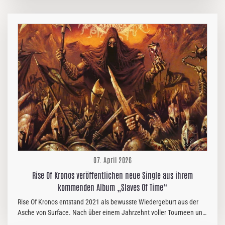
schlummernden Ursprünge. Sie kehrten zu ihren verrotteten Wurzeln
zurück, um einen Klang zu schmieden, der von alten Zeiten und
vergessenen Riten durchdrungen war. Als erfahrene Wanderer des
Undergrounds tragen sie nun auch die Banner von Marche Funèbre
und Hemelbestormer, doch der alte Hunger ist ungebrochen. So
wurde ARCHAIC OATH gegründet. Ein Pakt, um Blackened Death
Metal in seiner ursprünglichsten Form…
07. April 2026
Rise Of Kronos veröffentlichen neue Single aus ihrem
kommenden Album „Slaves Of Time“
Rise Of Kronos entstand 2021 als bewusste Wiedergeburt aus der
Asche von Surface. Nach über einem Jahrzehnt voller Tourneen und
Albumveröffentlichungen erreichte die Band einen Punkt, an dem