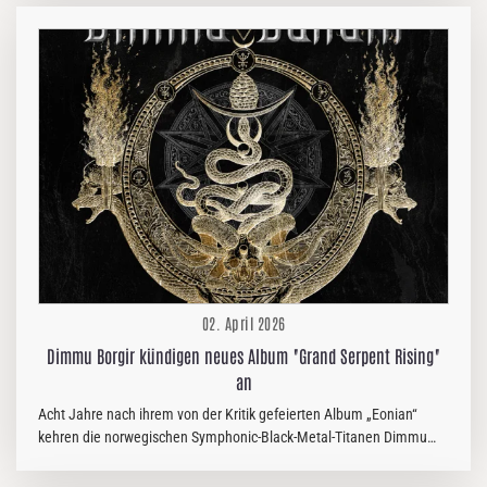
bedeutete dies nicht das Ende seiner musikalischen Reise. Im
Gegenteil, es eröffnete ihm den nötigen Raum für einen kreativen
Neuanfang – oder besser gesagt, eine Rückkehr zum Kern dessen,
was ihn schon immer am Metal fasziniert hatte. Mit Avertat knüpft
der Musiker aus Thüringen wieder an seine Wurzeln und den
ganzheitlichen Songwriting-Ansatz an,…
02. April 2026
Dimmu Borgir kündigen neues Album "Grand Serpent Rising"
an
Acht Jahre nach ihrem von der Kritik gefeierten Album „Eonian“
kehren die norwegischen Symphonic-Black-Metal-Titanen Dimmu
Borgir mit einem gewaltigen neuen Werk zurück: „Grand Serpent
Rising“. Das Album, das am 22. Mai über Nuclear Blast Records