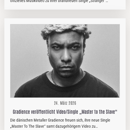
offizielles Musikvideo zu ihrer brandneuen Single „Stranger“
veröffentlicht. Der Song gibt einen ersten Einblick in das kommende
musikalische Kapitel der Band und markiert den Beginn einer neuen
kreativen Phase, in der sie ihren Sound weiterentwickeln. „Stranger“
kreist um die Themen Identität, Transformation und innerer Konflikt
und taucht tief in den Moment ein, in dem man erkennt, dass man
sich selbst nicht mehr vollständig wiedererkennt. Introspektive Texte
verbinden sich mit treibenden Rhythmen und dem scharfen,
modernen…
24. März 2026
Gradience veröffentlicht Video/Single „Master to the Slave“
Die dänischen Metaller Gradience freuen sich, ihre neue Single
„Master To The Slave“ samt dazugehörigem Video zu