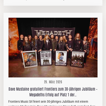
veröffentlicht. Der Song stammt vom kommenden Studioalbum
„Souls Of The Fallen“, das am 26. Juni 2026 über ROAR – A Division
Of Reigning Phoenix Music erscheint. Vorbestellungen sind ab sofort
unter https://primecreation.rpm.link/soulsPR möglich. Mit „Galactic
Rebirth“ gibt die Band einen eindrucksvollen ersten Vorgeschmack
auf die cineastische und emotionale Ausrichtung des Albums, das
mitreißende Melodien mit unerbittlicher Härte verbindet. Der Song
taucht tief in die…
29. März 2026
Dave Mustaine gratuliert Frontiers zum 30-jährigen Jubiläum –
Megadeths Erfolg auf Platz 1 der…
Frontiers Music Srl feiert sein 30-jähriges Jubiläum mit einem