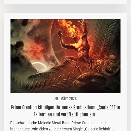
gleichzeitig der Titeltrack (mit Gesang von Sarah Jezebel Deva (The
Kovenant, Cradle Of Filth u. a.) und Laurie Ann Haus (Blizzard
Games, Todesbonden) sowie zusätzlichen Synthesizern und
Sequenzern von Thorsten Quaeschning (Tangerine Dream)) und die
erste Singleauskopplung seines kommenden Albums. Mortiis
kommentiert „Ghosts of Europa“: „Dieser Song hat viele Formen
angenommen, bis er schließlich zu sich selbst gefunden hat“,
schreibt der Norweger. „Ich hätte nie…
29. März 2026
Prime Creation kündigen ihr neues Studioalbum „Souls Of The
Fallen“ an und veröffentlichen ein…
Die schwedische Melodic-Metal-Band Prime Creation hat ein
brandneues Lyric-Video zu ihrer ersten Single „Galactic Rebirth“