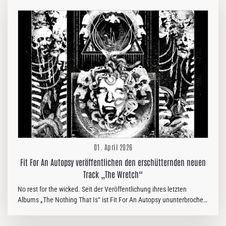
From Within, Great American Ghost und Life Cycles. Um die
Stimmung anzuheizen, haben Sylosis ein atemberaubendes Live-
Video zu ihrem Song „All Glory, No Valour“ veröffentlicht. Es
entstand während ihres legendären Auftritts im Londoner Forum im
letzten Monat – einem Höhepunkt ihrer bisher größten Headliner-
Tour. Sylosis kommentierte: „All…
01. April 2026
Fit For An Autopsy veröffentlichen den erschütternden neuen
Track „The Wretch“
No rest for the wicked. Seit der Veröffentlichung ihres letzten
Albums „The Nothing That Is“ ist Fit For An Autopsy ununterbrochen
auf Tour. Heute startet die Band ihre große US-Tournee zusammen
mit den Headlinern Lamb Of God und veröffentlicht dazu die