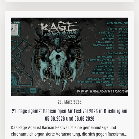
befindet sich das Quintett auf einer unendlichen Reise durch fremde
Länder, um eigene Volksmärchen zu verbreiten. Heute
veröffentlichen Vanaheim ihre erste Single und das Video zum Song
„De Overtocht“. „De Overtocht“ (deutsch: Die Überfahrt) erzählt die
Geschichte des Augenblicks, in dem sich jemand verliert: körperlich,
geistig oder emotional, und in einem Nebel erwacht, einer Art
Fegefeuer…
25. März 2026
21. Rage against Racism Open Air Festival 2026 in Duisburg am
05.06.2026 und 06.06.2026
Das Rage Against Racism Festival ist eine gemeinnützige und
ehrenamtlich organisierte Veranstaltung, die sich gegen Rassismus,