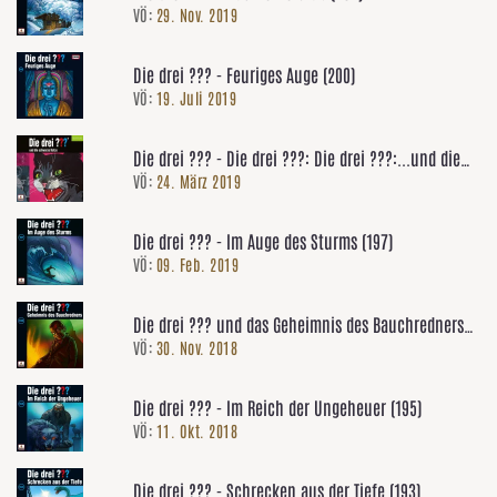
VÖ:
29. Nov. 2019
Die drei ??? - Feuriges Auge (200)
VÖ:
19. Juli 2019
Die drei ??? - Die drei ???: Die drei ???:...und die
VÖ:
24. März 2019
schwarze Katze (Neufassung)
Die drei ??? - Im Auge des Sturms (197)
VÖ:
09. Feb. 2019
Die drei ??? und das Geheimnis des Bauchredners
VÖ:
30. Nov. 2018
(196)
Die drei ??? - Im Reich der Ungeheuer (195)
VÖ:
11. Okt. 2018
Die drei ??? - Schrecken aus der Tiefe (193)