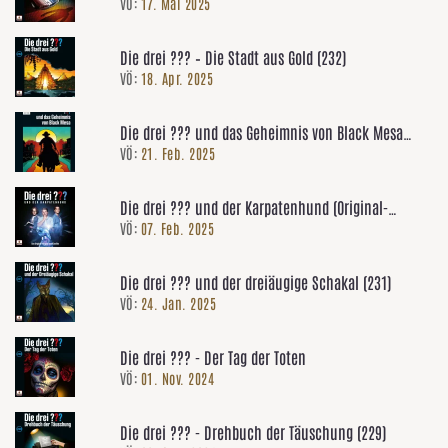
VÖ:
17. Mai 2025
Die drei ??? – Die Stadt aus Gold (232)
VÖ:
18. Apr. 2025
Die drei ??? und das Geheimnis von Black Mesa
VÖ:
21. Feb. 2025
(Nostalgie Edition)
Die drei ??? und der Karpatenhund (Original-
VÖ:
07. Feb. 2025
Hörspiel zum Kinofilm)
Die drei ??? und der dreiäugige Schakal (231)
VÖ:
24. Jan. 2025
Die drei ??? - Der Tag der Toten
VÖ:
01. Nov. 2024
Die drei ??? - Drehbuch der Täuschung (229)