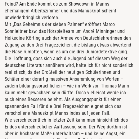
Feind? Am Ende kommt es zum Showdown in Manns
ehemaligem Arbeitszimmer und das Manuskript scheint
unwiederbringlich verloren.
Mit „Das Geheimnis der sieben Palmen“ eröffnet Marco
Sonnleitner bzw. das Hörspielteam um André Minninger und
Heikedine Körting auch der Armee von Deutschlehrerinnen den
Zugang zu den Drei Fragezeichen, die bislang etwas abwertend
die Nase rümpften, wenn es um die drei Juniordetektive ging.
Die Hoffnung, dass sich auch die Jugend auf diesem Weg der
deutschen Literatur annähern wird, halte ich für nicht sonderlich
realistisch, da der Großteil der heutigen Schülerinnen und
Schüler einer derartig massiven Ansammlung von Worten –
zudem bildungssprachlichen – wie im Werk von Thomas Mann
kaum mehr gewachsen sein dürfte. Doch vielleicht werde ich
auch eines Besseren belehrt. Als Ausgangspunkt für einen
spannenden Fall für die Drei Fragezeichen eignet sich das
verschollene Manuskript Manns indes auf jeden Fall.
Wie verschiedentlich in letzter Zeit kann man hinsichtlich des
Endes unterschiedlicher Auffassung sein. Der Weg dorthin ist
aber in höchstem Maße unterhaltsam – und keine Angst, ein