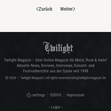
Zurück
Weiter
Twilight Magazin – Dein Online-Magazin für Metal, Rock & mehr!
Aktuelle News, Reviews, Interviews, Konzert- und
Festivalberichte aus der Szene seit 1998
©
2026
•
Twilight Magazin
| All rights reserved
info@twilight-magazin.de
settings
DSGVO
Impressum
• Login •