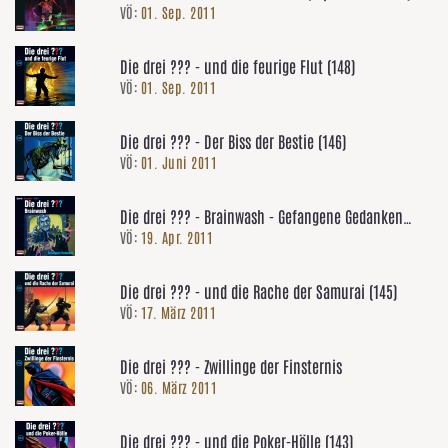
VÖ:
01. Sep. 2011
Die drei ??? - und die feurige Flut (148)
VÖ:
01. Sep. 2011
Die drei ??? - Der Biss der Bestie (146)
VÖ:
01. Juni 2011
Die drei ??? - Brainwash - Gefangene Gedanken
VÖ:
19. Apr. 2011
(Special:Teil 1)
Die drei ??? - und die Rache der Samurai (145)
VÖ:
17. März 2011
Die drei ??? - Zwillinge der Finsternis
VÖ:
06. März 2011
Die drei ??? - und die Poker-Hölle (143)