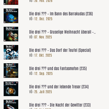
VÖ:
20. Feb. 2026
Die drei ??? – Im Bann des Barrakudas (236)
VÖ:
12. Dez. 2025
Die drei ??? – Gruselige Weihnacht überall –
VÖ:
07. Nov. 2025
Adventskalender
Die drei ??? – Das Dorf der Teufel (Special)
VÖ:
17. Okt. 2025
Die drei ??? und das Fantasmofon (235)
VÖ:
12. Sep. 2025
Die drei ??? und der lebende Tresor (234)
VÖ:
25. Juli 2025
Die drei ??? – Die Nacht der Gewitter (233)