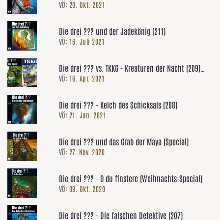
VÖ:
20. Okt. 2021
Die drei ??? und der Jadekönig (211)
VÖ:
16. Juli 2021
Die drei ??? vs. TKKG - Kreaturen der Nacht (209)
VÖ:
16. Apr. 2021
und Schutzgeld für Dämonen (218)
Die drei ??? - Kelch des Schicksals (208)
VÖ:
21. Jan. 2021
Die drei ??? und das Grab der Maya (Special)
VÖ:
27. Nov. 2020
Die drei ??? - O du finstere (Weihnachts-Special)
VÖ:
09. Okt. 2020
Die drei ??? - Die falschen Detektive (207)