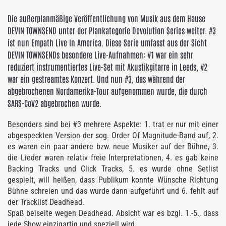
Die außerplanmäßige Veröffentlichung von Musik aus dem Hause
DEVIN TOWNSEND unter der Plankategorie Devolution Series weiter. #3
ist nun Empath Live In America. Diese Serie umfasst aus der Sicht
DEVIN TOWNSENDs besondere Live-Aufnahmen: #1 war ein sehr
reduziert instrumentiertes Live-Set mit Akustikgitarre in Leeds, #2
war ein gestreamtes Konzert. Und nun #3, das während der
abgebrochenen Nordamerika-Tour aufgenommen wurde, die durch
SARS-CoV2 abgebrochen wurde.
Besonders sind bei #3 mehrere Aspekte: 1. trat er nur mit einer
abgespeckten Version der sog. Order Of Magnitude-Band auf, 2.
es waren ein paar andere bzw. neue Musiker auf der Bühne, 3.
die Lieder waren relativ freie Interpretationen, 4. es gab keine
Backing Tracks und Click Tracks, 5. es wurde ohne Setlist
gespielt, will heißen, dass Publikum konnte Wünsche Richtung
Bühne schreien und das wurde dann aufgeführt und 6. fehlt auf
der Tracklist Deadhead.
Spaß beiseite wegen Deadhead. Absicht war es bzgl. 1.-5., dass
jede Show einzigartig und speziell wird.