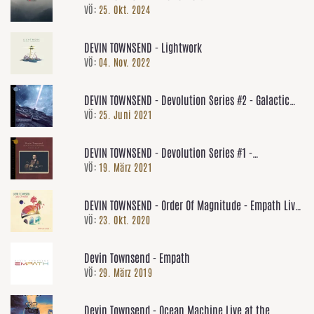
VÖ:
25. Okt. 2024
DEVIN TOWNSEND - Lightwork
VÖ:
04. Nov. 2022
DEVIN TOWNSEND - Devolution Series #2 - Galactic
VÖ:
25. Juni 2021
Quarantine
DEVIN TOWNSEND - Devolution Series #1 -
VÖ:
19. März 2021
Acoustically Inclined, Live In Leeds
DEVIN TOWNSEND - Order Of Magnitude - Empath Live
VÖ:
23. Okt. 2020
Volume 1
Devin Townsend - Empath
VÖ:
29. März 2019
Devin Townsend - Ocean Machine Live at the