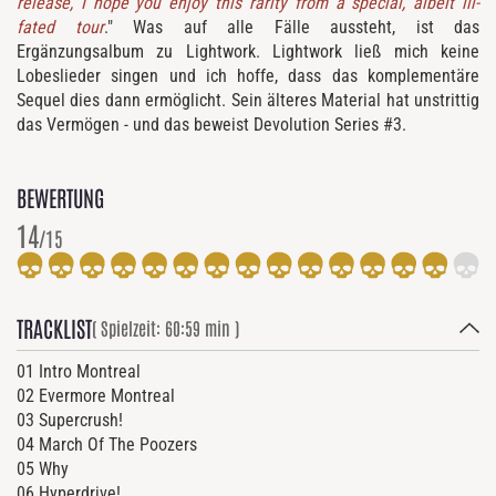
release, I hope you enjoy this rarity from a special, albeit ill-
fated tour
." Was auf alle Fälle aussteht, ist das
Ergänzungsalbum zu Lightwork. Lightwork ließ mich keine
Lobeslieder singen und ich hoffe, dass das komplementäre
Sequel dies dann ermöglicht. Sein älteres Material hat unstrittig
das Vermögen - und das beweist Devolution Series #3.
BEWERTUNG
14
/15
TRACKLIST
( Spielzeit: 60:59 min )
01 Intro Montreal
02 Evermore Montreal
03 Supercrush!
04 March Of The Poozers
05 Why
06 Hyperdrive!