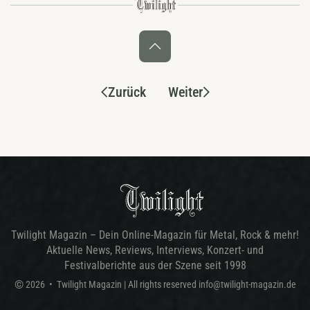
Zurück
Weiter
Twilight Magazin – Dein Online-Magazin für Metal, Rock & mehr!
Aktuelle News, Reviews, Interviews, Konzert- und
Festivalberichte aus der Szene seit 1998
©
2026
•
Twilight Magazin
| All rights reserved
info@twilight-magazin.de