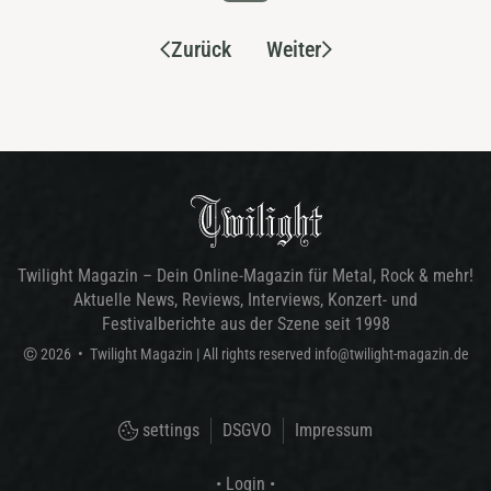
Zurück
Weiter
Twilight Magazin – Dein Online-Magazin für Metal, Rock & mehr!
Aktuelle News, Reviews, Interviews, Konzert- und
Festivalberichte aus der Szene seit 1998
©
2026
•
Twilight Magazin
| All rights reserved
info@twilight-magazin.de
settings
DSGVO
Impressum
• Login •