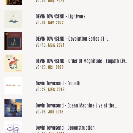
In America
DEVIN TOWNSEND - Lightwork
VÖ:
04. Nov. 2022
DEVIN TOWNSEND - Devolution Series #1 -
VÖ:
19. März 2021
Acoustically Inclined, Live In Leeds
DEVIN TOWNSEND - Order Of Magnitude - Empath Live
VÖ:
23. Okt. 2020
Volume 1
Devin Townsend - Empath
VÖ:
29. März 2019
Devin Townsend - Ocean Machine Live at the
VÖ:
06. Juli 2018
Ancient Roman Theatre Plovdiv
Devin Townsend - Deconstruction