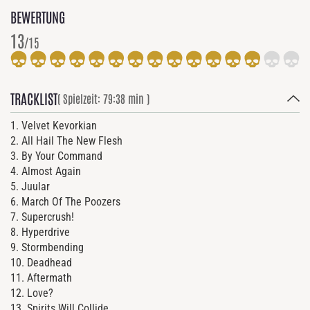
BEWERTUNG
13
/15
TRACKLIST
( Spielzeit: 79:38 min )
1. Velvet Kevorkian
2. All Hail The New Flesh
3. By Your Command
4. Almost Again
5. Juular
6. March Of The Poozers
7. Supercrush!
8. Hyperdrive
9. Stormbending
10. Deadhead
11. Aftermath
12. Love?
13. Spirits Will Collide