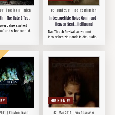
011 | Tobias Trillmich
05. Juni 2011 | Tobias Trillmich
th - The Hate Effect
Indestructible Noise Command -
Heaven Sent...Hellbound
wei Jahre existiert
ut” und schon steht das
Das Thrash Revival schwemmt
 in den Läden. Den Deal
inzwischen zig Bands in die Studios,
die Jungspunte auf
die eigentlich schon das Zeitliche
erdient. Der Fünfer aus
gesegnet hatten. INC ist eine von
pielt eine moderne…
ihnen. Die Amis brachten ihr Debüt
bereits 1987 in die Läden.
iew
Musik Review
2011 | Kersten Lison
02. Mai 2011 | Eric Ossowski