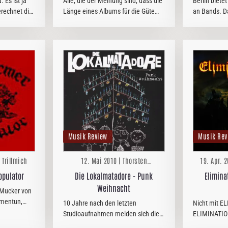
 Es ist ja
Alle, die der Meinung sind, dass die
Berlin biete
rechnet die
Länge eines Albums für die Güte
an Bands. Da
er noch am
entscheidend ist, müssen jetzt nicht
man einige 
h sei, für
weiter lesen, dafür aber auch
die es defini
ck ist es
Slayers ´Reign In Blood´ aus dem
geht es mir b
Band…
heimischen Regal nehmen. ´Take…
unbekannte
Musik Review
Musik Rev
 Trillmich
12. Mai 2010 | Thorsten
19. Apr. 2
Zwingelberg
opulator
Die Lokalmatadore - Punk
Elimina
Weihnacht
mentun,
10 Jahre nach den letzten
Nicht mit E
die Reise
Studioaufnahmen melden sich die
ELIMINATION
 ´Depopulator
Mülheimer gerade zur Osterzeit mit
spielen bei