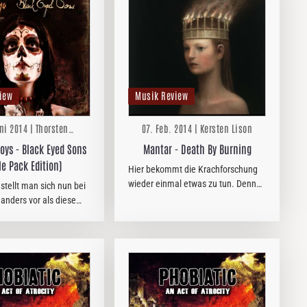
iew
Musik Review
ni 2014 | Thorsten
07. Feb. 2014 | Kersten Lison
Zwingelberg
oys - Black Eyed Sons
Mantar - Death By Burning
ple Pack Edition)
Hier bekommt die Krachforschung
wieder einmal etwas zu tun. Denn
tellt man sich nun bei
wenn eine Band solch düsteren und
anders vor als diese
finsteren Black-Metal-Doom-Punk
cker aus dem UK. Doch
macht, helfen auch keine
 verrauchte Musikalität
Stimmungsaufheller mehr. Aber es
 mich 1990 aufhorchen
wäre die…
ey You“…