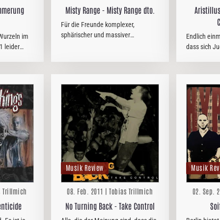
ämmerung
Misty Range - Misty Range dto.
Aristill
Für die Freunde komplexer,
sphärischer und massiver
Wurzeln im
Endlich einm
Soundwelten, die jeden Raum, jede
1 leider
dass sich 
Halle vollkommen ausfüllen und
uf dem
auszeichnet
selbige bisweilen mit kraftvollen
s zahmen
Gitarrenriffs elektrisieren lassen,
k-Anteil
erscheint…
racks wie…
Musik Review
Musik Rev
s Trillmich
08. Feb. 2011 | Tobias Trillmich
02. Sep. 2
enticide
No Turning Back - Take Control
Soi