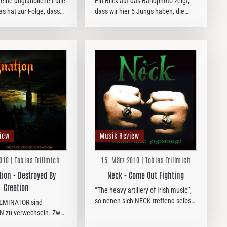
t eine unglaubliche Fülle
Ein Blick auf das Bandphoto zeigt,
s hat zur Folge, dass
dass wir hier 5 Jungs haben, die
gar nicht wahrnimmt,
problemlos sofort bei Take That
tiv verdient hätten. So
oder den Backstreet Boys
ei den mir bis jetzt
einsteigen könnten. Entsprechend
n SOIFASS. Die…
wundert es auch nicht, dass die
Jungs…
iew
Musik Review
010 | Tobias Trillmich
15. März 2010 | Tobias Trillmich
tion - Destroyed By
Neck - Come Out Fighting
Creation
“The heavy artillery of Irish music”,
so nenen sich NECK treffend selbst.
LEMINATOR sind
Die Folk Punker mischen die
 zu verwechseln. Zwar
traditionellen Klänge Irlands mit
de Bands Thrash,