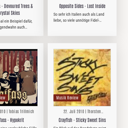
us - Devoured Trees &
Opposite Sides - Lost Inside
Crystal Skies
So sehr ich Italien auch als Land
liebe, so viele unnötige Fidel-
al ein Beispiel dafür,
Combos kommen aus dem schönen
Jugendwahn auch
Land zwischen Dolce Vita und Cosa
.
Nostra.
iew
Musik Review
010 | Tobias Trillmich
22. Juli 2010 | Thorsten
Zwingelberg
fass - Hypokrit
Crayfish - Sticky Sweet Sins