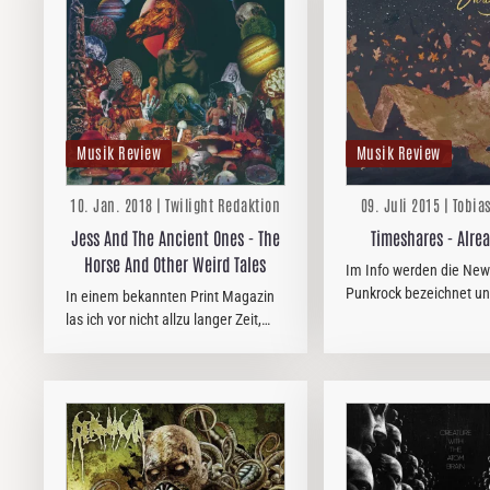
Musik Review
Musik Review
10. Jan. 2018 | Twilight Redaktion
09. Juli 2015 | Tobia
Jess And The Ancient Ones - The
Timeshares - Alre
Horse And Other Weird Tales
Im Info werden die New 
Punkrock bezeichnet u
In einem bekannten Print Magazin
WATER MUSIC vergliche
las ich vor nicht allzu langer Zeit,
mir dann doch zu weit.
dass "Jess And The Ancient Ones"
die schlechteren "The Devils Blood"
sein sollen. Was für ein Unsinn! Ich
kann keine große…