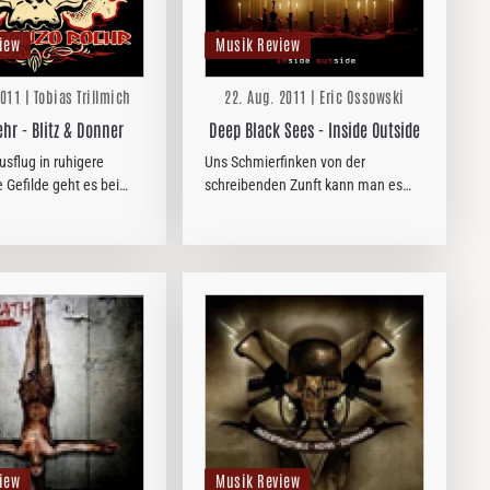
iew
Musik Review
011 | Tobias Trillmich
22. Aug. 2011 | Eric Ossowski
hr - Blitz & Donner
Deep Black Sees - Inside Outside
sflug in ruhigere
Uns Schmierfinken von der
 Gefilde geht es bei
schreibenden Zunft kann man es
wieder kerniger zur
aber auch nicht recht machen:
lich das Solo bei
Entweder wir regen uns über
rmer´ und Teile von
fehlende Eigenständigkeit auf oder
izei´ verweisen auf die
darüber, dass Combo X genauso
wie Kapelle Y…
iew
Musik Review