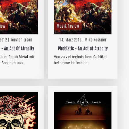
iew
Musik Review
 2012 | Kersten Lison
14. März 2012 | Mike Kessner
 - An Act Of Atrocity
Phobiatic - An Act of Atrocity
hialer Death Metal mit
Von zu viel technischem Gefrökel
 Anspruch aus
bekomme ich immer
anden!
Kopfschmerzen