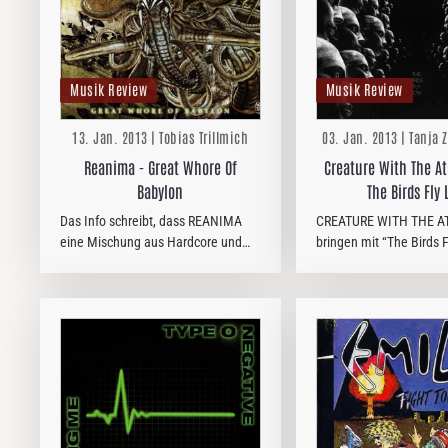
Musik Review
Musik Review
13. Jan. 2013 | Tobias Trillmich
03. Jan. 2013 | Tanja 
Reanima - Great Whore Of
Creature With The At
Babylon
The Birds Fly
Das Info schreibt, dass REANIMA
CREATURE WITH THE A
eine Mischung aus Hardcore und
bringen mit “The Birds 
Death Metal spielen. Jetzt
nach eigener Aussage i
vermeiden schon die Promoter das
Album heraus. Ursprüng
Wort Deathcore. Nennt das Kind
Creature With The Atom 
doch beim Namen. Das Info sagt
Mann-Projekt, bestehe
natürlich…