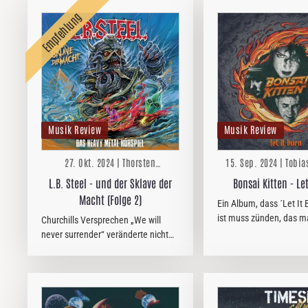
Musik Review
Musik Review
27. Okt. 2024 | Thorsten
15. Sep. 2024 | Tobia
Zwingelberg
L.B. Steel - und der Sklave der
Bonsai Kitten - Let
Macht (Folge 2)
Ein Album, dass ´Let It B
ist muss zünden, das m
Churchills Versprechen „We will
Langeisen der Berliner
never surrender“ veränderte nicht
weite Strecken.
nur den Verlauf des Zweiten
Weltkriegs, sondern auch die Leben
unzähliger Metalfans, die im
September 1984 erstmals gebannt
vor dem…