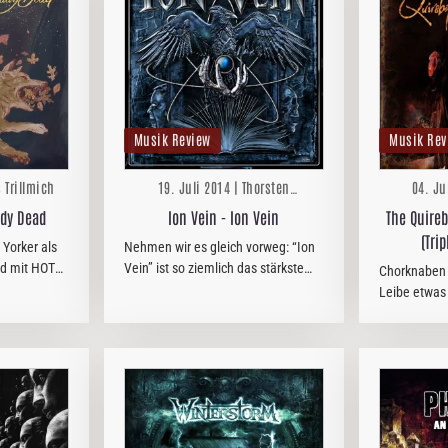
Musik Review
Musik Rev
s Trillmich
19. Juli 2014 | Thorsten
04. Ju
Zwingelberg
ady Dead
Ion Vein - Ion Vein
The Quireb
(Tri
Yorker als
Nehmen wir es gleich vorweg: “Ion
nd mit HOT
Vein” ist so ziemlich das stärkste
Chorknaben s
n, das geht
Album, welches im Bereich
Leibe etwas 
progressiver Power Metal in letzter
rotzigen Ro
Zeit erschienen ist. Doch der Reihe
gerade diese
nach!
war es, die
lies, als „H