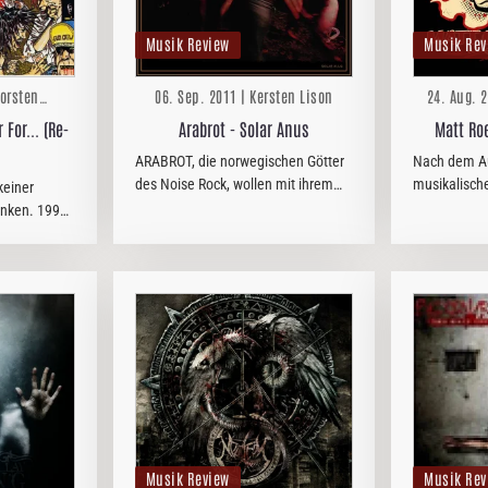
Musik Review
Musik Rev
horsten
06. Sep. 2011 | Kersten Lison
24. Aug. 2
g
 For... (Re-
Arabrot - Solar Anus
Matt Roe
ARABROT, die norwegischen Götter
Nach dem Au
des Noise Rock, wollen mit ihrem
musikalische
keiner
fünften Longplayer "Solar Anus"
MATT ROEHR 
nken. 1998
wieder einmal unter Beweis stellen,
Sache. Ledig
dass sie zu Recht auf den Noise-
´Himmelsstü
r Band ein
Rock-Musik-Olymp gehören.
´Gedankenpol
hielt weiter
ersten…
Musik Review
Musik Rev