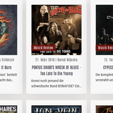
Musik Review
Musik Rev
s Trillmich
21. März 2018 | Bernd Wäsche
13. Fe
 It Burn
PONTUS SNIBB'S WRECK OF BLUES -
CYPECO
Too Late To Die Young
urn´ betitelt
Die komplet
acht das
verstrahlt u
Kennt noch jemand die
 Combo über
wurde quasi
schwedische Band BONAFIDE? Eine
Überleben i
gelungene Mischung aus Old School
möglich. CY
AC/DC, THE ANGELS, KROKUS,
musikalisch
ROSE TATTOO und anderen
schmutzigen Straßenrockern mit
einem gewissen Blues…