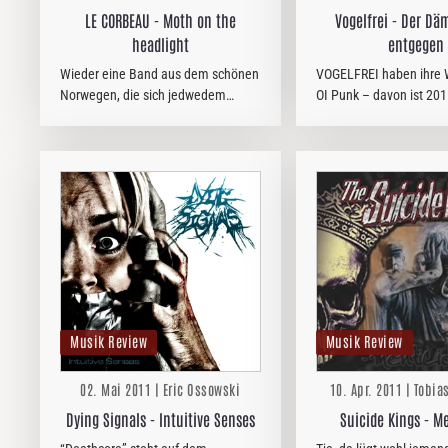
LE CORBEAU - Moth on the
Vogelfrei - Der D
headlight
entgegen
Wieder eine Band aus dem schönen
VOGELFREI haben ihre 
Norwegen, die sich jedwedem
OI Punk – davon ist 201
Schubladendenken entzieht
nicht mehr viel zu hören. A
(zumindest der Promotion nach): LE
aktuellen Album gibt e
CORBEAU. Schon der Name des
Punkrock, wobei der Pun
Sextett sorgt zunächst für
recht gering ausfällt. T
Verwirrung, denkt man…
Musik Review
Musik Review
02. Mai 2011 | Eric Ossowski
10. Apr. 2011 | Tobia
Dying Signals - Intuitive Senses
Suicide Kings - M