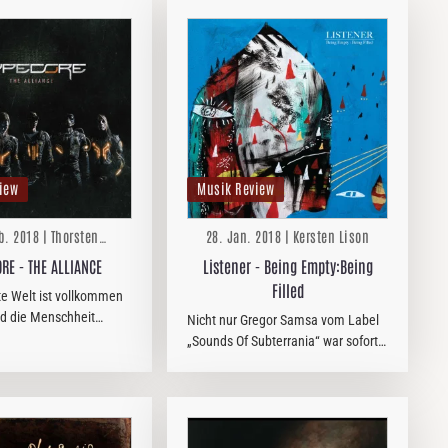
iew
Musik Review
b. 2018 | Thorsten
28. Jan. 2018 | Kersten Lison
Zwingelberg
RE - THE ALLIANCE
Listener - Being Empty:Being
Filled
te Welt ist vollkommen
nd die Menschheit
Nicht nur Gregor Samsa vom Label
 ausgelöscht. Ein
„Sounds Of Subterrania“ war sofort
st nur im Schutzanzug
hin und weg, als er LISTENER in
PERCORE sind die
Hamburg zum ersten Mal live hörte,
e Verkörperung dieses…
auch bei mir schlug der Sound ein
wie eine Bombe, zumal man sich…