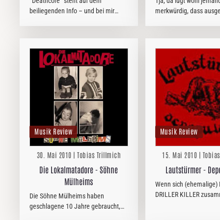
“Deathcore” steht auf dem
Tja, da lügt wohl jemand.
beiliegenden Info – und bei mir
merkwürdig, dass ausge
schwindet plötzlich jegliches
Könige der Selbstmörd
Interesse, „Intuitive Senses“ in
Leben sind. Wie dem auc
meinen CD Player zu legen.
Freunde des deftigen Ro
eine Freude, dass die 
Musik Review
Musik Review
30. Mai 2010 | Tobias Trillmich
15. Mai 2010 | Tobias
Die Lokalmatadore - Söhne
Lautstürmer - Dep
Mülheims
Wenn sich (ehemalige) Mucker von
DRILLER KILLER zusam
Die Söhne Mülheims haben
weiß man schon, wohin 
geschlagene 10 Jahre gebraucht,
geht. Zum Glück erfüllt
um den Nachfolger von ´Männer