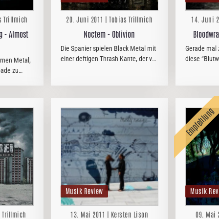
s Trillmich
20. Juni 2011 | Tobias Trillmich
14. Juni 2
g - Almost
Noctem - Oblivion
Bloodwra
Die Spanier spielen Black Metal mit
Gerade mal z
einer deftigen Thrash Kante, der vor
diese “Blutw
rnen Metal,
Adrenalin strotzt. Die technischen
erste Album
bade zu
Fähigkeiten der Mucker sind
haben sich 
e Grooves,
hervorragend und so peitschen sie
jeden Fall v
 aber auch
die Songs variabel nach…
Newcastle s
eschepper.
rt die…
Musik Review
Musik Rev
 Trillmich
13. Mai 2011 | Kersten Lison
09. Mai 