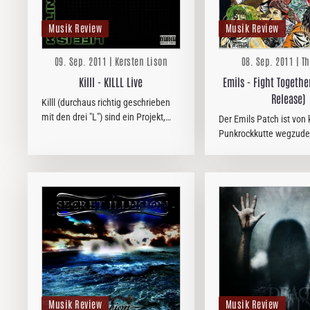
Musik Review
Musik Review
09. Sep. 2011 | Kersten Lison
08. Sep. 2011 | T
Zwingelber
Killl - KILLL Live
Emils - Fight Together
Release)
Killl (durchaus richtig geschrieben
mit den drei "L") sind ein Projekt,
Der Emils Patch ist von 
das seit der Gründung 2003
Punkrockkutte wegzude
permanent musikalische Grenzen
setzten andauernde
austestet und überschreitet.
Besetzungsprobleme de
Ende, doch der Name be
große Bedeutung in der
Prunkrockszene.
Musik Review
Musik Review