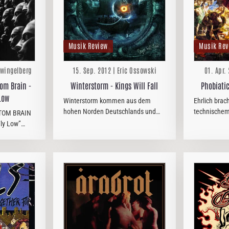
Musik Review
Musik Rev
Zwingelberg
15. Sep. 2012 | Eric Ossowski
01. Apr.
om Brain -
Winterstorm - Kings Will Fall
Phobiatic
 Low
Winterstorm kommen aus dem
Ehrlich brac
hohen Norden Deutschlands und
technischem
TOM BRAIN
die geografische Nähe zu
deutschen L
Fly Low”
Skandinavien hört man der Band
hr bestes
durchaus am.
lich war
Brain ein 1-
nd aus dem…