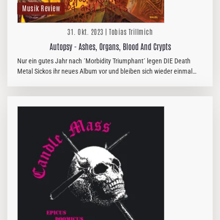
Musik Review
31. Okt. 2023 | Tobias Trillmich
Autopsy - Ashes, Organs, Blood And Crypts
Nur ein gutes Jahr nach ´Morbidity Triumphant´ legen DIE Death
Metal Sickos ihr neues Album vor und bleiben sich wieder einmal
treu. Der durch Cover, Texten und Sound zelebrierte ´Shitfun´ ist für…